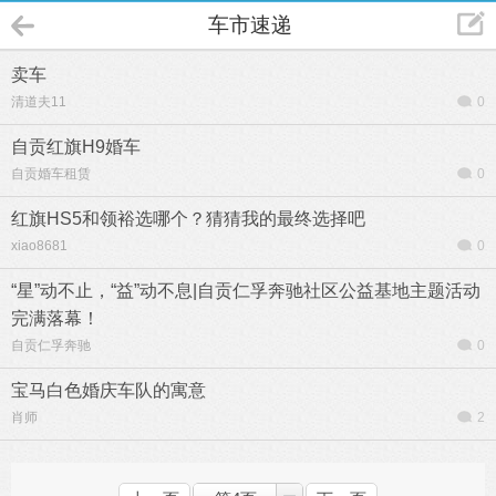
车市速递
卖车
清道夫11
0
自贡红旗H9婚车
自贡婚车租赁
0
红旗HS5和领裕选哪个？猜猜我的最终选择吧
xiao8681
0
“星”动不止，“益”动不息|自贡仁孚奔驰社区公益基地主题活动
完满落幕！
自贡仁孚奔驰
0
宝马白色婚庆车队的寓意
肖师
2