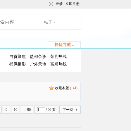
登录
立即注册
帖子
快捷导航
自贡聚焦
盐都杂谈
荣县热线
捕风捉影
户外天地
富顺热线
收藏本版
(
141
)
9
10
... 96
/ 96 页
下一页