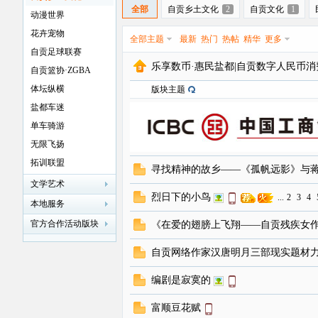
全部
自贡乡土文化
2
自贡文化
1
动漫世界
花卉宠物
全部主题
最新
热门
热帖
精华
更多
自贡足球联赛
乐享数币·惠民盐都|自贡数字人民币
自贡篮协·ZGBA
贡
体坛纵横
版块主题
盐都车迷
单车骑游
无限飞扬
拓训联盟
寻找精神的故乡——《孤帆远影》与
文学艺术
烈日下的小鸟
...
2
3
4
本地服务
在
官方合作活动版块
《在爱的翅膀上飞翔——自贡残疾女
自贡网络作家汉唐明月三部现实题材
编剧是寂寞的
富顺豆花赋