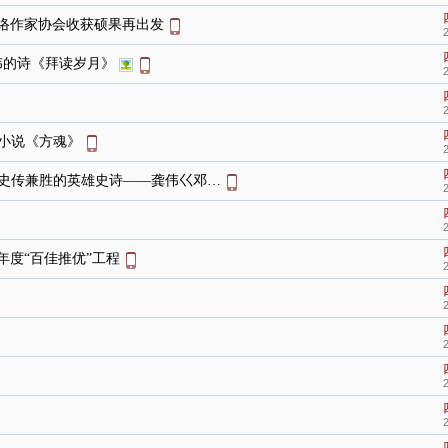
网络作家协会收获硕果再出发
伟的诗《拜读岁月》
篇小说《方魂》
部史传兼胜的英雄史诗——龚伟巜邓…
年度“百佳推优”工程