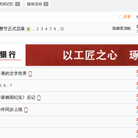
民间记忆
1
版块活动
1
新窗
隐藏置顶帖
消费节正式启幕
...
2
3
4
5
6
..
12
蒋勇的文学世界
5
6
..
7
作家赖雨纪实》后记
力作同步上线