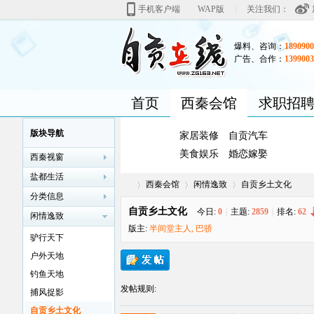
|
手机客户端
WAP版
关注我们：
爆料、咨询：
1890900
广告、合作：
1399003
首页
西秦会馆
求职招
版块导航
家居装修
自贡汽车
美食娱乐
婚恋嫁娶
西秦视窗
盐都生活
西秦会馆
闲情逸致
自贡乡土文化
分类信息
自贡乡土文化
今日:
0
|
主题:
2859
|
排名:
62
闲情逸致
版主:
半间堂主人
,
巴骄
驴行天下
自
»
›
›
户外天地
钓鱼天地
发帖规则:
捕风捉影
自贡乡土文化