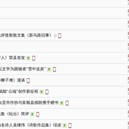
浅评曾新散文集《新马路旧事》
梦人》荣县首发
以文学为困顿者“雪中送炭”
乡狮子滩》漫谈
赋能“云端”创作新征程
自贡市作协与富顺县残联携手赠书
说集《站台》简评
知名诗人袁继伟《诗歌作品集》综述