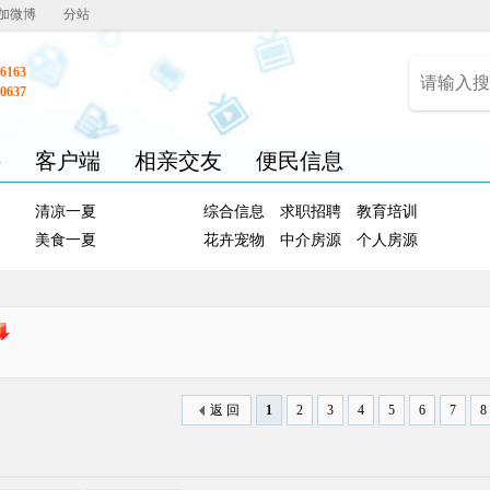
加微博
分站
6163
0637
聘
客户端
相亲交友
便民信息
清凉一夏
综合信息
求职招聘
教育培训
美食一夏
花卉宠物
中介房源
个人房源
返 回
1
2
3
4
5
6
7
8