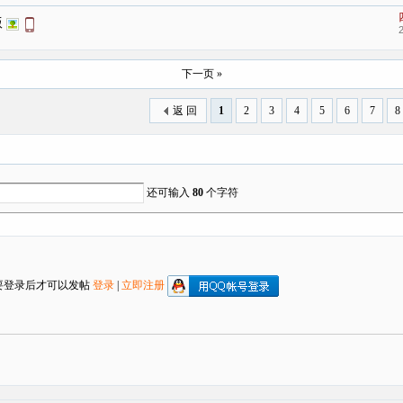
版
下一页 »
返 回
1
2
3
4
5
6
7
8
还可输入
80
个字符
要登录后才可以发帖
登录
|
立即注册