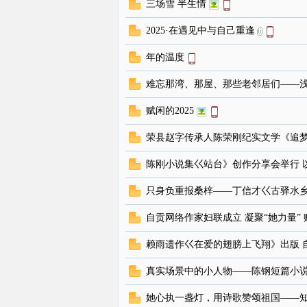
三场雪 半生情
2025·在遇见中与自己重逢
年的温度
难忘那湾、那屋、那些老邻居们——
赋闲的2025
荣县赵字传承人陈荣刚纪实文学《追
陈刚小说集巜站台》创作分享会举行 
只身负重报桑梓——丁信才巜古驿水
自贡网络作家妇联成立 凝聚“她力量” 
赖雨遗作巜在爱的翅膀上飞翔》出版 
真实场景中的小人物——陈钢短篇小
她心执一盏灯，用诗歌赞颂祖国——