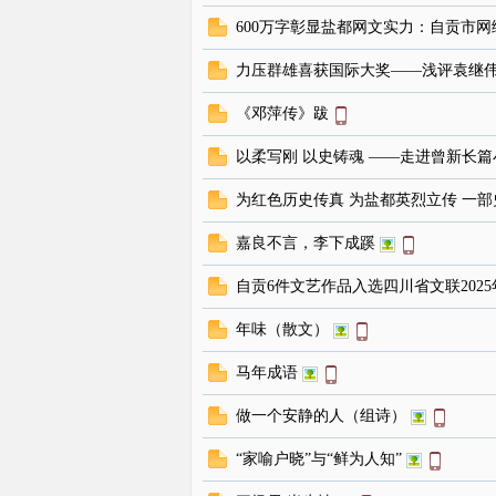
600万字彰显盐都网文实力：自贡市
线
力压群雄喜获国际大奖——浅评袁继
《邓萍传》跋
以柔写刚 以史铸魂 ——走进曾新长
为红色历史传真 为盐都英烈立传 一
嘉良不言，李下成蹊
自贡6件文艺作品入选四川省文联2025
年味（散文）
马年成语
做一个安静的人（组诗）
“家喻户晓”与“鲜为人知”