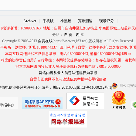
Archiver
|
手机版
|
小黑屋
|
宽带测速
|
现场评分
|
00 | 投诉电话：18909009163 | 地址：自贡市自流井区红旗乡街道 华商国际城二期蓝岸天街
分站：
自 贡
内 江
Copyright © 2008-2013
自贡在线
(https://www.zg163.net) 版权所有 All Rights Reserved.
所：刘律师, 电话: 18180144337 四川泽珲（自贡）律师事务所: 曾之友律师, 电话: 13
本网互联网违法和不良信息举报：电话:18909009163, 邮箱:18909009163@189.cn
应的法律责任由用户自行承担；本网站仅提供存储服务；如存在侵权问题，请权利人与本网
涉本网站网络内容从业人员违法违规行为举报电话：0813-6600000
网络内容从业人员违法违规行为举报
自贡市互联网不良与违法信息举报中心举报邮箱
川公网安备 5
电信业务经营许可证》编号：川B2-20110005
|
蜀ICP备11000212号-1
|