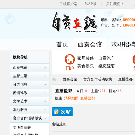
|
手机客户端
WAP版
关注我们：
爆料、咨询：
1890900
广告、合作：
1399003
首页
西秦会馆
求职招
版块导航
家居装修
自贡汽车
美食娱乐
婚恋嫁娶
西秦视窗
盐都生活
西秦会馆
官方合作活动版块
直播盐都
分类信息
直播盐都
今日:
0
|
主题:
221
|
排名:
16
闲情逸致
版主:
清风细雨
,
直播盐都
文学艺术
自
»
›
›
本地服务
官方合作活动版块
发帖规则:
文明自流井