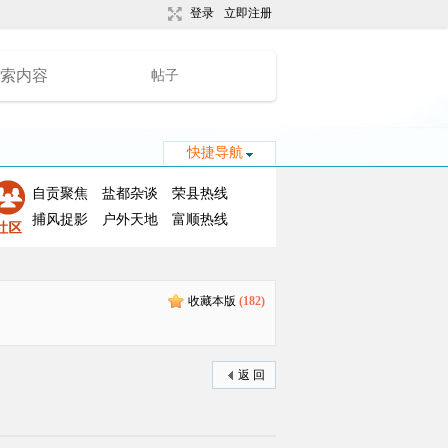
登录
立即注册
帖子
快捷导航
自贡聚焦
盐都杂谈
荣县热线
捕风捉影
户外天地
富顺热线
收藏本版
(
182
)
返 回