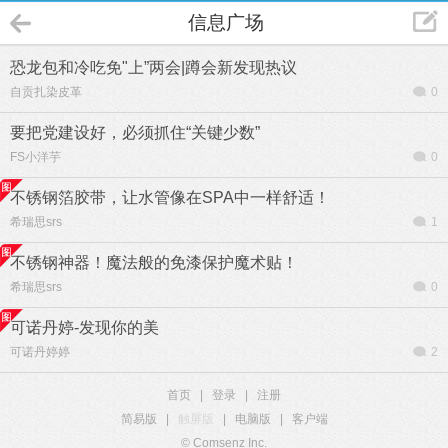
信息广场
恐龙包和冷吃免"上”两会|蹲会新发现热议
自贡扎染皮革
0
要把党建设好，必须抓住“关键少数”
FS小洋芋
0
不锈钢箔胶带，让水管像在SPA中一样舒适！
希瑞思srs
1
不锈钢神器！魔法般的免漆保护魔术贴！
希瑞思srs
0
可诺丹婷-发现你的美
可诺丹婷婷
2
首页
|
登录
|
注册
简易版
|
触屏版
|
电脑版
|
客户端
© Comsenz Inc.