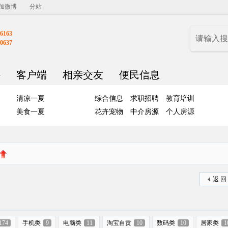
加微博
分站
6163
0637
聘
客户端
相亲交友
便民信息
清凉一夏
综合信息
求职招聘
教育培训
美食一夏
花卉宠物
中介房源
个人房源
返 回
174
手机类
9
电脑类
11
淘宝自贡
10
数码类
10
居家类
1