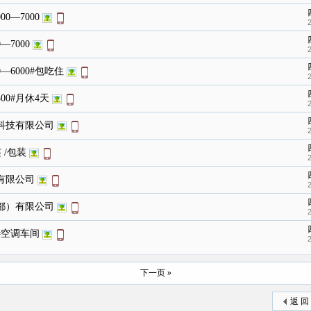
0—7000
—7000
—6000#包吃住
00#月休4天
科技有限公司
 /包装
有限公司
都）有限公司
#空调车间
下一页 »
返 回