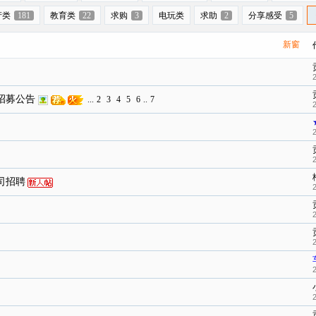
产类
181
教育类
22
求购
3
电玩类
求助
2
分享感受
5
新窗
招募公告
...
2
3
4
5
6
..
7
司招聘