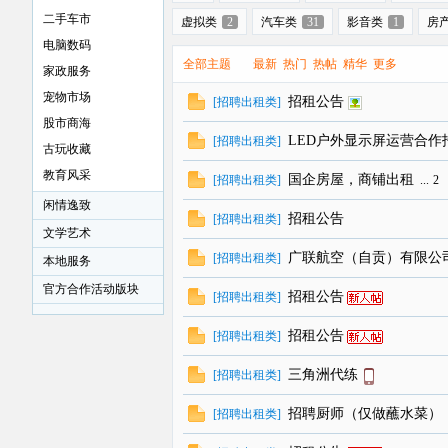
二手车市
虚拟类
2
汽车类
31
影音类
1
房
电脑数码
全部主题
最新
热门
热帖
精华
更多
家政服务
宠物市场
贡
招租公告
[
招聘出租类
]
股市商海
LED户外显示屏运营合作
[
招聘出租类
]
古玩收藏
教育风采
国企房屋，商铺出租
[
招聘出租类
]
...
2
闲情逸致
招租公告
[
招聘出租类
]
文学艺术
广联航空（自贡）有限公
[
招聘出租类
]
本地服务
官方合作活动版块
招租公告
[
招聘出租类
]
在
招租公告
[
招聘出租类
]
三角洲代练
[
招聘出租类
]
招聘厨师（仅做蘸水菜）
[
招聘出租类
]