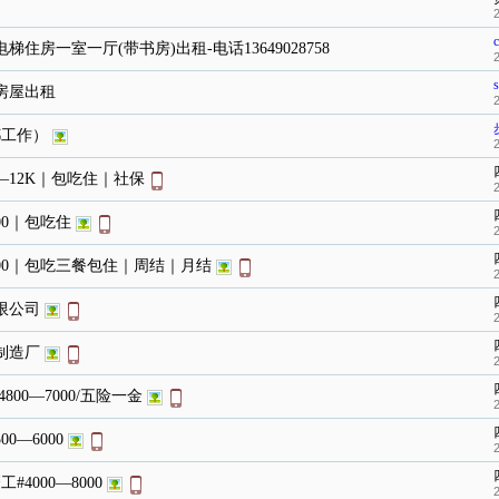
房一室一厅(带书房)出租-电话13649028758
房屋出租
都工作）
—12K｜包吃住｜社保
00｜包吃住
500｜包吃三餐包住｜周结｜月结
限公司
制造厂
00—7000/五险一金
0—6000
4000—8000