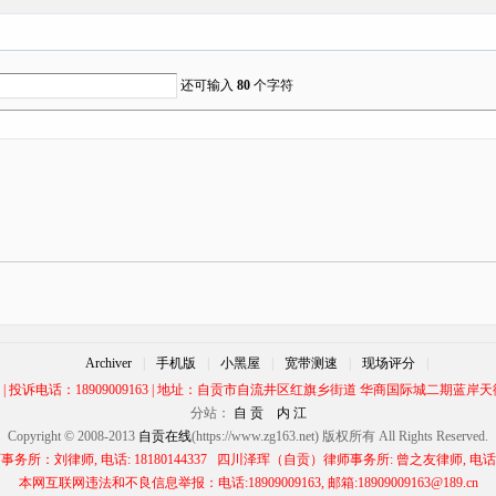
还可输入
80
个字符
Archiver
|
手机版
|
小黑屋
|
宽带测速
|
现场评分
|
00 | 投诉电话：18909009163 | 地址：自贡市自流井区红旗乡街道 华商国际城二期蓝岸天街
分站：
自 贡
内 江
Copyright © 2008-2013
自贡在线
(https://www.zg163.net) 版权所有 All Rights Reserved.
所：刘律师, 电话: 18180144337 四川泽珲（自贡）律师事务所: 曾之友律师, 电话: 13
本网互联网违法和不良信息举报：电话:18909009163, 邮箱:18909009163@189.cn