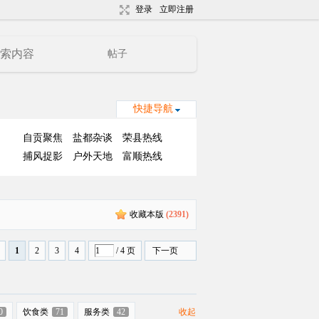
登录
立即注册
帖子
快捷导航
自贡聚焦
盐都杂谈
荣县热线
捕风捉影
户外天地
富顺热线
收藏本版
(
2391
)
1
2
3
4
/ 4 页
下一页
0
饮食类
71
服务类
42
收起