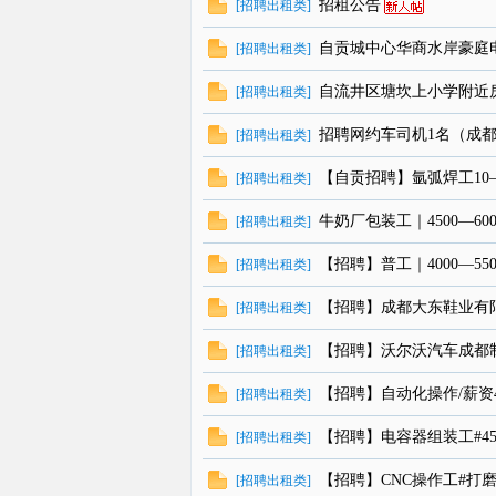
招租公告
[
招聘出租类
]
自贡城中心华商水岸豪庭电梯住
[
招聘出租类
]
线
自流井区塘坎上小学附近
[
招聘出租类
]
招聘网约车司机1名（成
[
招聘出租类
]
【自贡招聘】氩弧焊工10
[
招聘出租类
]
牛奶厂包装工｜4500—60
[
招聘出租类
]
【招聘】普工｜4000—5
[
招聘出租类
]
【招聘】成都大东鞋业有
[
招聘出租类
]
【招聘】沃尔沃汽车成都
[
招聘出租类
]
【招聘】自动化操作/薪资48
[
招聘出租类
]
【招聘】电容器组装工#450
[
招聘出租类
]
【招聘】CNC操作工#打磨工#
[
招聘出租类
]