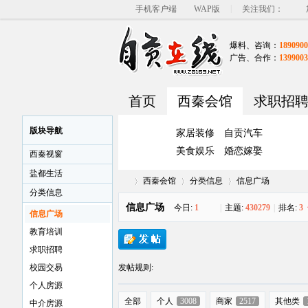
|
手机客户端
WAP版
关注我们：
爆料、咨询：
1890900
广告、合作：
1399003
首页
西秦会馆
求职招
版块导航
家居装修
自贡汽车
美食娱乐
婚恋嫁娶
西秦视窗
盐都生活
西秦会馆
分类信息
信息广场
分类信息
信息广场
今日:
1
|
主题:
430279
|
排名:
3
信息广场
教育培训
自
»
›
›
求职招聘
校园交易
发帖规则:
个人房源
全部
个人
3008
商家
2517
其他类
中介房源