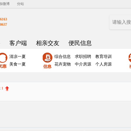
加微博
分站
6163
0637
聘
客户端
相亲交友
便民信息
清凉一夏
综合信息
求职招聘
教育培训
美食一夏
花卉宠物
中介房源
个人房源
:
1