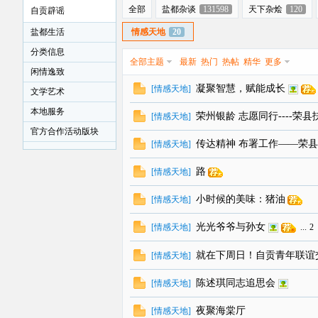
全部
盐都杂谈
131598
天下杂烩
120
自贡辟谣
盐都生活
情感天地
20
分类信息
全部主题
最新
热门
热帖
精华
更多
闲情逸致
贡
凝聚智慧，赋能成长
[
情感天地
]
文学艺术
本地服务
荣州银龄 志愿同行----荣
[
情感天地
]
官方合作活动版块
传达精神 布署工作——荣县
[
情感天地
]
路
[
情感天地
]
小时候的美味：猪油
[
情感天地
]
在
光光爷爷与孙女
[
情感天地
]
...
2
就在下周日！自贡青年联谊交
[
情感天地
]
陈述琪同志追思会
[
情感天地
]
夜聚海棠厅
[
情感天地
]