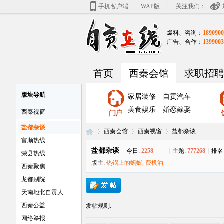
|
手机客户端
WAP版
关注我们：
爆料、咨询：
1890900
广告、合作：
1399003
首页
西秦会馆
求职招
版块导航
家居装修
自贡汽车
美食娱乐
婚恋嫁娶
西秦视窗
盐都杂谈
西秦会馆
西秦视窗
盐都杂谈
富顺热线
盐都杂谈
今日:
2258
|
主题:
777268
|
排名
荣县热线
版主:
热锅上的蚂蚁
,
费机油
西秦聚焦
自
»
›
›
龙都别院
天南地北自贡人
西秦公益
发帖规则:
网络举报