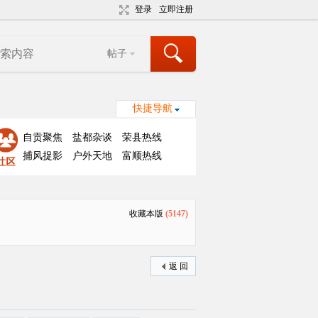
登录
立即注册
帖子
快捷导航
自贡聚焦
盐都杂谈
荣县热线
捕风捉影
户外天地
富顺热线
收藏本版
(
5147
)
返 回