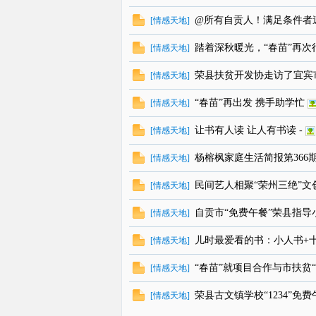
@所有自贡人！满足条件者
[
情感天地
]
线
踏着深秋暖光，“春苗”再次
[
情感天地
]
荣县扶贫开发协走访了宜宾
[
情感天地
]
“春苗”再出发 携手助学忙
[
情感天地
]
让书有人读 让人有书读 -
[
情感天地
]
杨榕枫家庭生活简报第366
[
情感天地
]
民间艺人相聚“荣州三绝”文
[
情感天地
]
自贡市“免费午餐”荣县指
[
情感天地
]
儿时最爱看的书：小人书+
[
情感天地
]
“春苗”就项目合作与市扶贫
[
情感天地
]
荣县古文镇学校“1234”免
[
情感天地
]