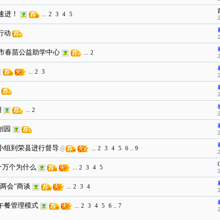
速进！
...
2
3
4
5
行动
市春苗公益助学中心
...
2
...
2
3
期
...
2
创园
导小组到荣县进行督导
...
2
3
4
5
6
..
9
十万个为什么
...
2
3
4
5
“两会”商谈
...
2
3
4
费午餐管理模式
...
2
3
4
5
6
..
7