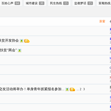
百姓心声
64
城市建设
30
民生热线
15
盐都梦话
15
富顺热线
新窗
县扶贫开发协会
扶贫“两会”
友活动将举办！单身青年抓紧报名参加...
...
2
3