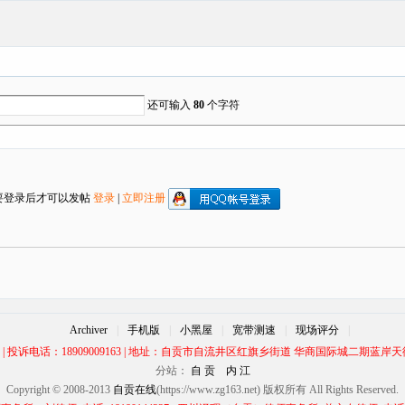
还可输入
80
个字符
要登录后才可以发帖
登录
|
立即注册
Archiver
|
手机版
|
小黑屋
|
宽带测速
|
现场评分
|
00 | 投诉电话：18909009163 | 地址：自贡市自流井区红旗乡街道 华商国际城二期蓝岸天街
分站：
自 贡
内 江
Copyright © 2008-2013
自贡在线
(https://www.zg163.net) 版权所有 All Rights Reserved.