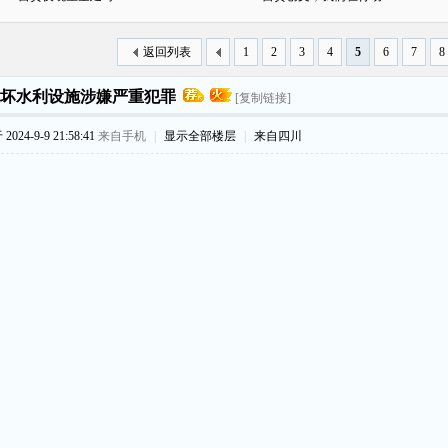
返回列表
1
2
3
4
5
6
7
8
坏水利设施涉嫌严重犯罪
[复制链接]
024-9-9 21:58:41
来自手机
|
显示全部楼层
|
来自四川
！