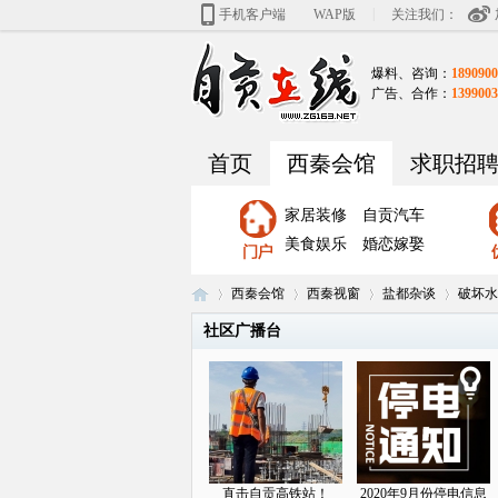
|
手机客户端
WAP版
关注我们：
爆料、咨询：
1890900
广告、合作：
1399003
首页
西秦会馆
求职招
家居装修
自贡汽车
美食娱乐
婚恋嫁娶
西秦会馆
西秦视窗
盐都杂谈
破坏水
社区广播台
自
»
›
›
›
直击自贡高铁站！
2020年9月份停电信息