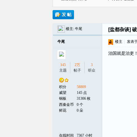
楼主:
牛尾
[盐都杂谈]
破
贡
牛尾
楼主
|
发表于 2
治国就是治吏
145
2万
3
主题
帖子
听众
积分
58809
在
威望
145 点
铜板
31306 枚
西秦金币
0 个
鲜花
0 朵
在线时间
7367 小时