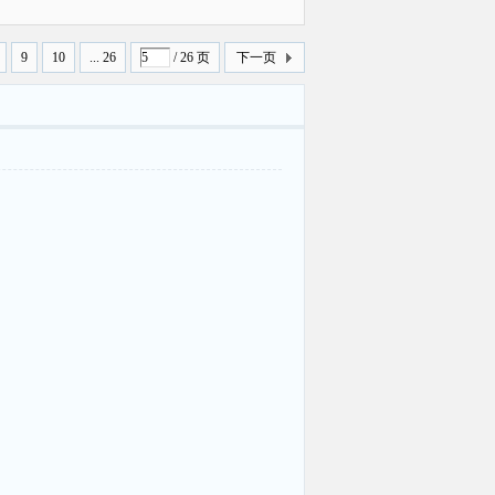
曝光
9
10
... 26
/ 26 页
下一页