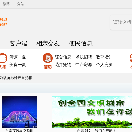
加微博
分站
6163
0637
聘
客户端
相亲交友
便民信息
清凉一夏
综合信息
求职招聘
教育培训
美食一夏
花卉宠物
中介房源
个人房源
利设施涉嫌严重犯罪
自贡夜晚星空延时
自贡创文，我们在行动！