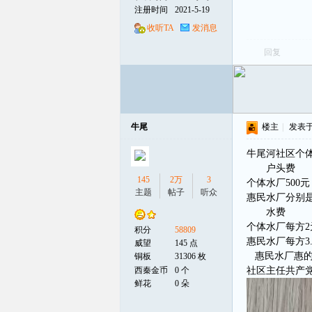
注册时间
2021-5-19
收听TA
发消息
线
回复
牛尾
楼主
|
发表于 2
牛尾河社区个
户头费
145
2万
3
个体水厂500元
主题
帖子
听众
惠民水厂分别是3
水费
个体水厂每方2
积分
58809
惠民水厂每方3.
威望
145 点
惠民水厂惠的
铜板
31306 枚
西秦金币
0 个
社区主任共产党
鲜花
0 朵