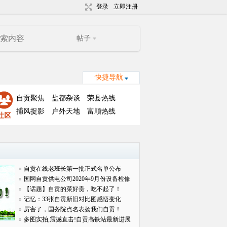
登录
立即注册
帖子
快捷导航
自贡聚焦
盐都杂谈
荣县热线
捕风捉影
户外天地
富顺热线
自贡在线老班长第一批正式名单公布
国网自贡供电公司2020年9月份设备检修
对外
【话题】自贡的菜好贵，吃不起了！
记忆：33张自贡新旧对比图感悟变化
厉害了，国务院点名表扬我们自贡！
多图实拍,震撼直击!自贡高铁站最新进展