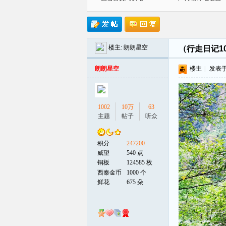
楼主:
朗朗星空
（行走日记1
贡
朗朗星空
楼主
|
发表于 2
1002
10万
63
主题
帖子
听众
积分
247200
在
威望
540 点
铜板
124585 枚
西秦金币
1000 个
鲜花
675 朵