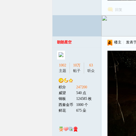
回复
朗朗星空
楼主
|
发表于 2
1002
10万
63
主题
帖子
听众
积分
247200
威望
540 点
铜板
124585 枚
西秦金币
1000 个
鲜花
675 朵