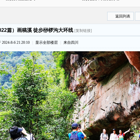
返回列表
022篇）画稿溪 徒步桫椤沟大环线
[复制链接]
024-8-6 21:20:10
|
显示全部楼层
|
来自四川