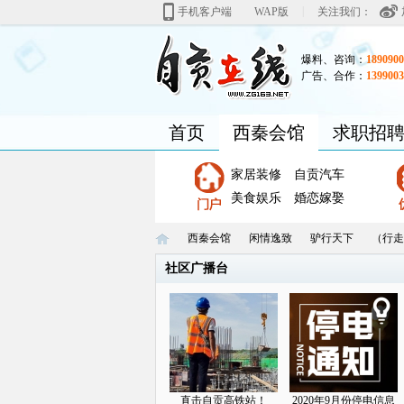
|
手机客户端
WAP版
关注我们：
爆料、咨询：
1890900
广告、合作：
1399003
首页
西秦会馆
求职招
家居装修
自贡汽车
美食娱乐
婚恋嫁娶
西秦会馆
闲情逸致
驴行天下
（行走
社区广播台
自
»
›
›
›
直击自贡高铁站！
2020年9月份停电信息