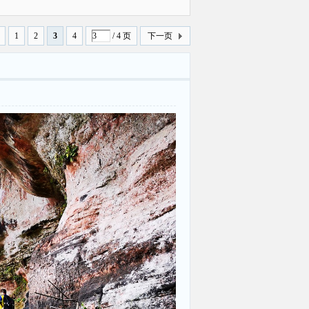
曝光
1
2
3
4
/ 4 页
下一页