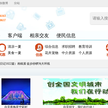
加微博
分站
6163
0637
聘
客户端
相亲交友
便民信息
清凉一夏
综合信息
求职招聘
教育培训
美食一夏
花卉宠物
中介房源
个人房源
日记1022篇）画稿溪 徒步桫椤沟大环线
自贡夜晚星空延时
自贡创文，我们在行动！