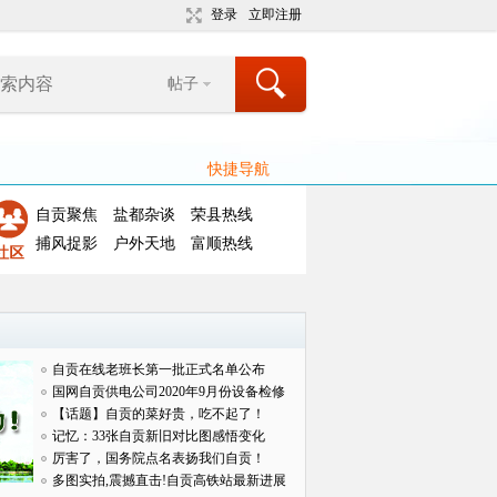
登录
立即注册
帖子
快捷导航
自贡聚焦
盐都杂谈
荣县热线
捕风捉影
户外天地
富顺热线
自贡在线老班长第一批正式名单公布
国网自贡供电公司2020年9月份设备检修
对外
【话题】自贡的菜好贵，吃不起了！
记忆：33张自贡新旧对比图感悟变化
厉害了，国务院点名表扬我们自贡！
多图实拍,震撼直击!自贡高铁站最新进展