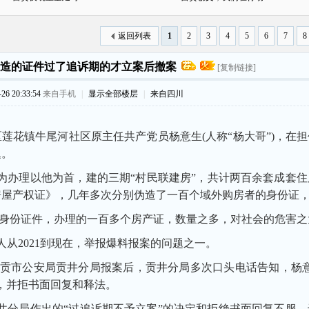
返回列表
1
2
3
4
5
6
7
8
造的证件过了追诉期的才立案后撤案
[复制链接]
6 20:33:54
来自手机
|
显示全部楼层
|
来自四川
莲花镇牛尾河社区原主任共产党员杨意生(人称“杨大哥”)，在担
题。
为办理以他为首，建的三期“村民联建房”，共计两百余套成套
房屋产权证》，几年多次分别伪造了一百个域外购房者的身份证
身份证件，办理的一百多个房产证，数量之多，对社会的危害之
从2021到现在，举报爆料报案的问题之一。
贡市公安局贡井分局报案后，贡井分局多次口头电话告知，杨意
，并拒书面回复和释法。
分局作出的“过追诉期不予立案”的决定和拒绝书面回复不服，于2