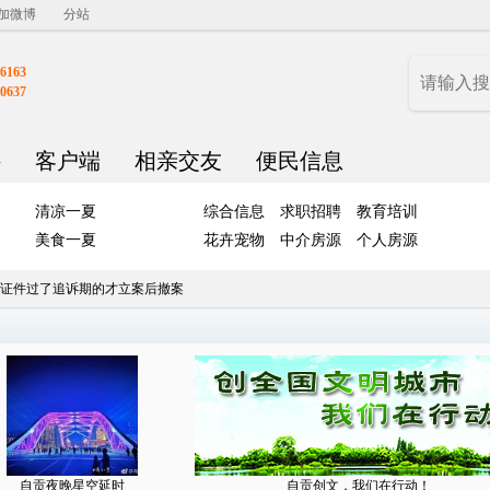
加微博
分站
6163
0637
聘
客户端
相亲交友
便民信息
清凉一夏
综合信息
求职招聘
教育培训
美食一夏
花卉宠物
中介房源
个人房源
证件过了追诉期的才立案后撤案
自贡夜晚星空延时
自贡创文，我们在行动！