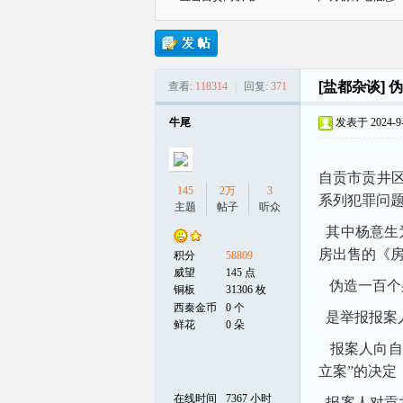
[盐都杂谈]
伪
查看:
118314
|
回复:
371
贡
牛尾
发表于 2024-9-2
自贡市贡井区
145
2万
3
系列犯罪问
主题
帖子
听众
其中杨意生
房出售的《
积分
58809
在
威望
145 点
伪造一百个
铜板
31306 枚
西秦金币
0 个
是举报报案人
鲜花
0 朵
报案人向自
立案”的决定
在线时间
7367 小时
报案人对贡井