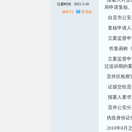
注册时间
2021-5-19
局申请复核
收听TA
发消息
线
自贡市公安局
复核申请人不
立案监督申请
答复函称《
立案监督申
过追诉期的
贡井区检察官
证据交给贡
报案人要求
贡井公安分
伪造身份证件
2010年8月