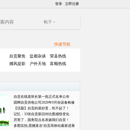
登录
立即注册
帖子
快捷导航
自贡聚焦
盐都杂谈
荣县热线
捕风捉影
户外天地
富顺热线
自贡在线老班长第一批正式名单公布
国网自贡供电公司2020年9月份设备检修
对外
【话题】自贡的菜好贵，吃不起了！
记忆：33张自贡新旧对比图感悟变化
厉害了，国务院点名表扬我们自贡！
多图实拍,震撼直击!自贡高铁站最新进展