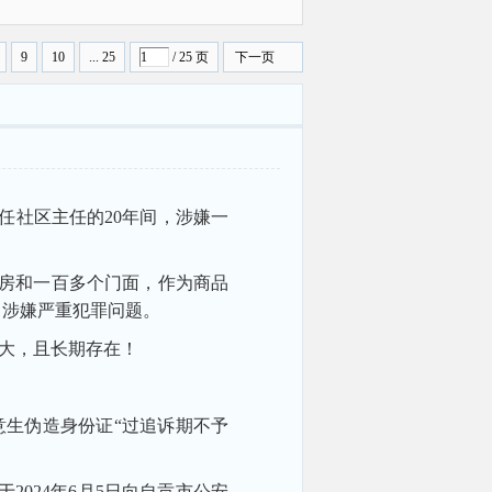
曝光
9
10
... 25
/ 25 页
下一页
任社区主任的20年间，涉嫌一
住房和一百多个门面，作为商品
，涉嫌严重犯罪问题。
大，且长期存在！
生伪造身份证“过追诉期不予
024年6月5日向自贡市公安