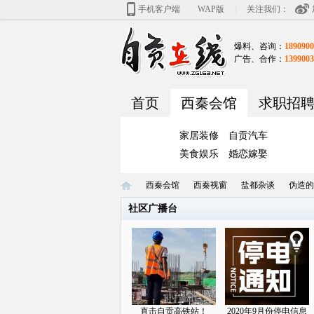
|
手机客户端
WAP版
关注我们：
爆料、咨询：
1890900
广告、合作：
1399003
首页
西秦会馆
求职招
家居装修
自贡汽车
美食娱乐
婚恋嫁娶
西秦会馆
西秦视窗
盐都杂谈
伪造的
社区广播台
自
»
›
›
›
直击自贡高铁站！
2020年9月份停电信息