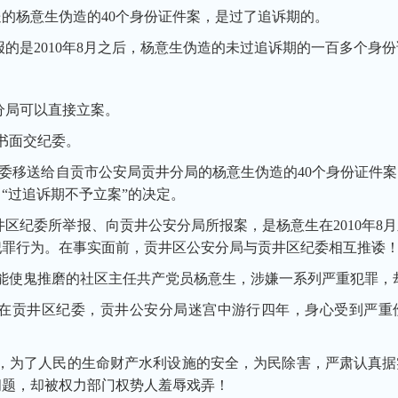
送的杨意生伪造的40个身份证件案，是过了追诉期的。
报的是2010年8月之后，杨意生伪造的未过追诉期的一百多个身
:
分局可以直接立案。
书面交纪委。
委移送给自贡市公安局贡井分局的杨意生伪造的40个身份证件
“过追诉期不予立案”的决定。
区纪委所举报、向贡井公安分局所报案，是杨意生在2010年8
犯罪行为。在事实面前，贡井区公安分局与贡井区纪委相互推诿
能使鬼推磨的社区主任共产党员杨意生，涉嫌一系列严重犯罪，
在贡井区纪委，贡井公安分局迷宫中游行四年，身心受到严重
，为了人民的生命财产水利设施的安全，为民除害，严肃认真据
问题，却被权力部门权势人羞辱戏弄！