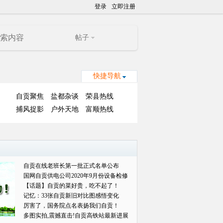
登录
立即注册
帖子
快捷导航
自贡聚焦
盐都杂谈
荣县热线
捕风捉影
户外天地
富顺热线
自贡在线老班长第一批正式名单公布
国网自贡供电公司2020年9月份设备检修
对外
【话题】自贡的菜好贵，吃不起了！
记忆：33张自贡新旧对比图感悟变化
厉害了，国务院点名表扬我们自贡！
多图实拍,震撼直击!自贡高铁站最新进展