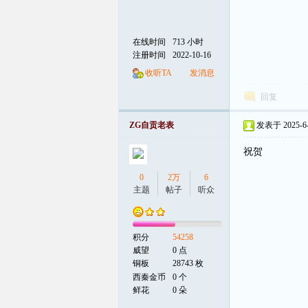
在线时间
713 小时
注册时间
2022-10-16
收听TA
发消息
回复
ZG自贡老表
发表于 2025-6-2
祝贺
0
2万
6
主题
帖子
听众
积分
54258
威望
0 点
铜板
28743 枚
西秦金币
0 个
鲜花
0 朵