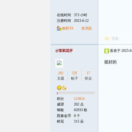
在线时间
373 小时
注册时间
2023-6-12
收听TA
发消息
回复
@茉莉花开
发表于 2025-6-2
挺好的
202
5万
17
主题
帖子
听众
积分
123814
威望
202 点
铜板
62933 枚
西秦金币
0 个
鲜花
515 朵