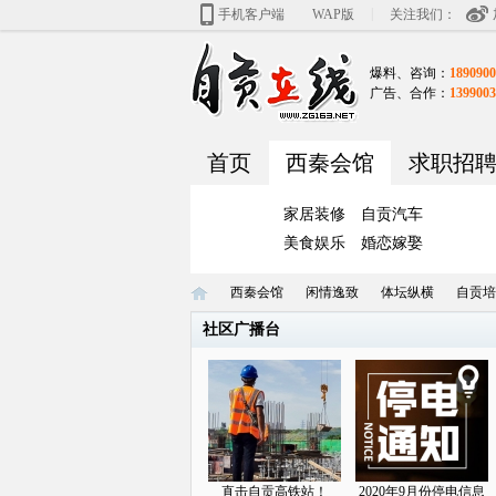
|
手机客户端
WAP版
关注我们：
爆料、咨询：
1890900
广告、合作：
1399003
首页
西秦会馆
求职招
家居装修
自贡汽车
美食娱乐
婚恋嫁娶
西秦会馆
闲情逸致
体坛纵横
自贡培
社区广播台
自
»
›
›
›
直击自贡高铁站！
2020年9月份停电信息