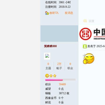
在线时间
3961 小时
注册时间
2018-9-22
线
收听TA
发消息
回复
笑眯眯888
发表于 2025-6-2
0
2万
0
主题
帖子
听众
积分
59489
威望
0 点
铜板
30712 枚
西秦金币
0 个
鲜花
0 朵