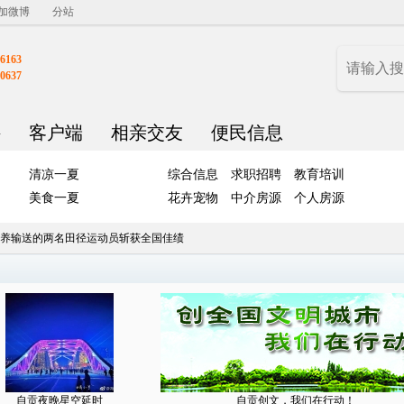
加微博
分站
6163
0637
聘
客户端
相亲交友
便民信息
清凉一夏
综合信息
求职招聘
教育培训
美食一夏
花卉宠物
中介房源
个人房源
养输送的两名田径运动员斩获全国佳绩
自贡夜晚星空延时
自贡创文，我们在行动！