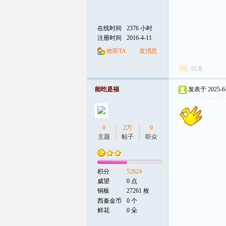
在线时间
2376 小时
注册时间
2016-4-11
收听TA
发消息
回复
能吃是福
发表于 2025-6-2
0
2万
0
主题
帖子
听众
积分
52624
威望
0 点
铜板
27261 枚
西秦金币
0 个
鲜花
0 朵