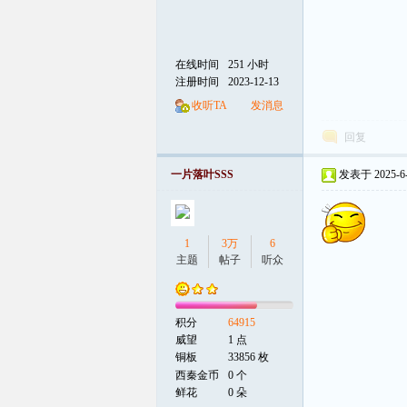
在线时间
251 小时
注册时间
2023-12-13
收听TA
发消息
回复
一片落叶SSS
发表于 2025-6-2
1
3万
6
主题
帖子
听众
积分
64915
威望
1 点
铜板
33856 枚
西秦金币
0 个
鲜花
0 朵