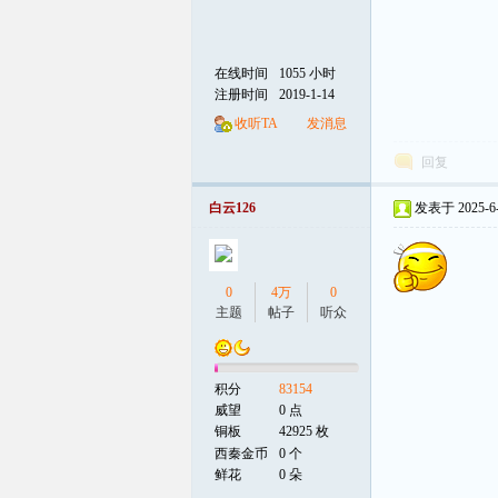
在线时间
1055 小时
注册时间
2019-1-14
收听TA
发消息
回复
白云126
发表于 2025-6-2
0
4万
0
主题
帖子
听众
积分
83154
威望
0 点
铜板
42925 枚
西秦金币
0 个
鲜花
0 朵