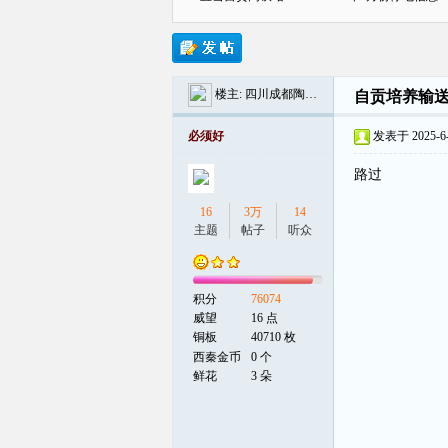
楼主:
四川成都陶永成
自贡培养输
贡
必须好
发表于 2025-6-2
路过
16
3万
14
主题
帖子
听众
积分
76074
在
威望
16 点
铜板
40710 枚
西秦金币
0 个
鲜花
3 朵