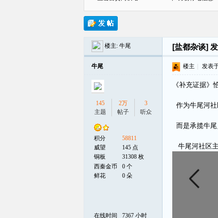
楼主:
牛尾
[盐都杂谈]
发
贡
牛尾
楼主
|
发表于 2
《补充证据》
145
2万
3
作为牛尾河社
主题
帖子
听众
而是承揽牛尾
积分
58811
牛尾河社区主
在
威望
145 点
铜板
31308 枚
西秦金币
0 个
鲜花
0 朵
在线时间
7367 小时