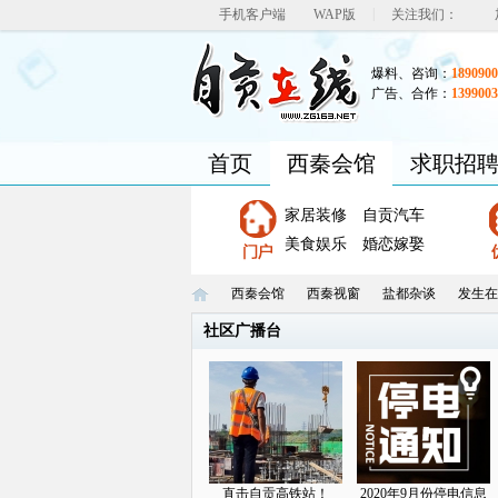
|
手机客户端
WAP版
关注我们：
爆料、咨询：
1890900
广告、合作：
1399003
首页
西秦会馆
求职招
家居装修
自贡汽车
美食娱乐
婚恋嫁娶
西秦会馆
西秦视窗
盐都杂谈
发生在
社区广播台
自
»
›
›
›
直击自贡高铁站！
2020年9月份停电信息