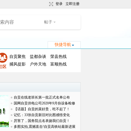
登录
立即注册
帖子
快捷导航
自贡聚焦
盐都杂谈
荣县热线
捕风捉影
户外天地
富顺热线
自贡在线老班长第一批正式名单公布
国网自贡供电公司2020年9月份设备检修
对外
【话题】自贡的菜好贵，吃不起了！
记忆：33张自贡新旧对比图感悟变化
厉害了，国务院点名表扬我们自贡！
多图实拍,震撼直击!自贡高铁站最新进展