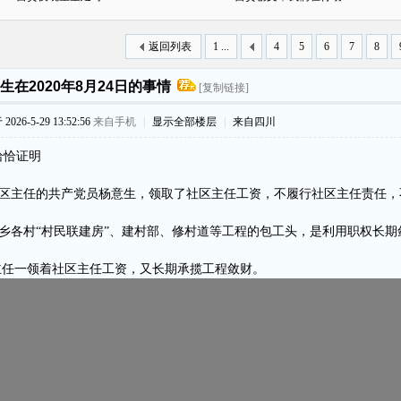
返回列表
1 ...
4
5
6
7
8
生在2020年8月24日的事情
[复制链接]
026-5-29 13:52:56
来自手机
|
显示全部楼层
|
来自四川
恰恰证明
区主任的共产党员杨意生，领取了社区主任工资，不履行社区主任责任，
乡各村“村民联建房”、建村部、修村道等工程的包工头，是利用职权长期
任一领着社区主任工资，又长期承揽工程敛财。