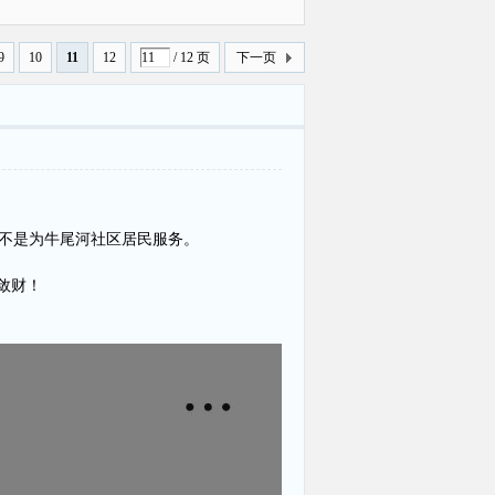
曝光
9
10
11
12
/ 12 页
下一页
不是为牛尾河社区居民服务。
敛财！