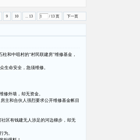
曝光
9
10
... 13
/ 13 页
下一页
石柱和中咀村的“村民联建房”维修基金，
公众生命安全，急须维修。
维修外墙，却无资金。
房主和合伙人强烈要求公开维修基金帐目
河社区有钱建无人涉足的河边梯步，却无
行为。
发贴爆料！