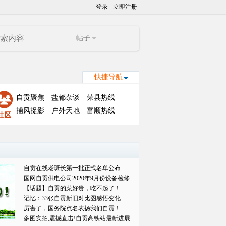
登录
立即注册
帖子
快捷导航
自贡聚焦
盐都杂谈
荣县热线
捕风捉影
户外天地
富顺热线
自贡在线老班长第一批正式名单公布
国网自贡供电公司2020年9月份设备检修
对外
【话题】自贡的菜好贵，吃不起了！
记忆：33张自贡新旧对比图感悟变化
厉害了，国务院点名表扬我们自贡！
多图实拍,震撼直击!自贡高铁站最新进展