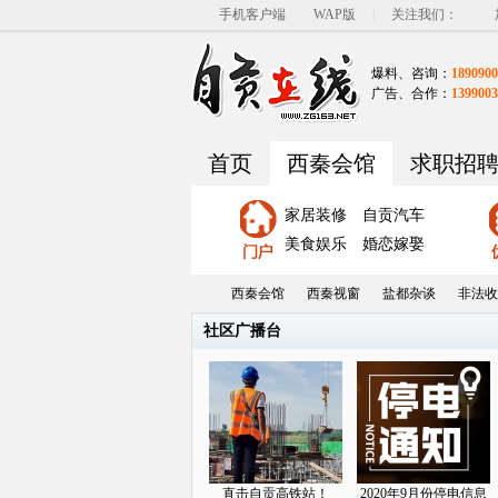
|
手机客户端
WAP版
关注我们：
爆料、咨询：
1890900
广告、合作：
1399003
首页
西秦会馆
求职招
家居装修
自贡汽车
美食娱乐
婚恋嫁娶
西秦会馆
西秦视窗
盐都杂谈
非法收
社区广播台
自
»
›
›
›
直击自贡高铁站！
2020年9月份停电信息