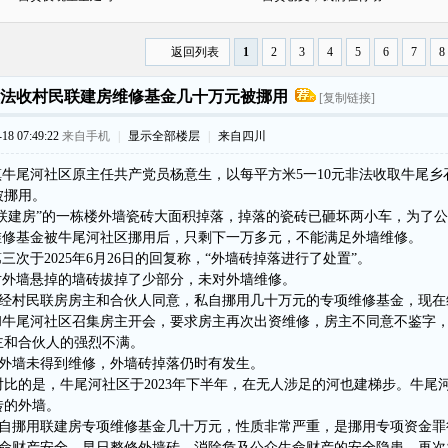
返回列表
1
2
3
4
5
6
7
8
法收村民联建房维修基金几十万元被挪用
[复制链接]
8 07:49:22
来自手机
|
显示全部楼层
|
来自四川
牛尾河社区原主任共产党员杨意生，以每平方米5一10元非法收取牛尾乡
被挪用。
民联建房”的一栋楼外墙瓷砖大面积掉落，掉落的瓷砖已砸坏两小车，为了
修基金被牛尾河社区挪用后，只剩下一万多元，不能满足外墙维修。
次于2025年6月26日的回复称，“外墙砖掉落进行了处置”。
外墙悬掉的墙砖拔掉了少部分，未对外墙维修。
经村民联房房主和合伙人同意，私自挪用几十万元的专项维修基金，现在
牛尾河社区召集房主开会，要求房主再次出资维修，房主不同意不鉴字，
主和合伙人的强烈不满。
外墙未得到维修，外墙砖掉落仍时有发生。
对比的是，牛尾河社区于2023年下半年，在无人涉足的河也建梯步。牛尾
砖的外墙。
自挪用联建房专项维修基金几十万元，性质非常严重，是挪用专项资金罪
命财产安全，早日整修外墙砖，消除危及公众生命财产的安全隐患，再次