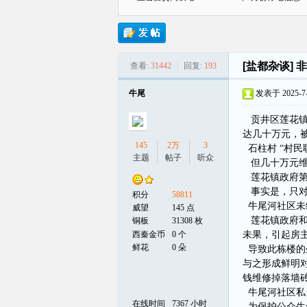
[盐都杂谈]
非
查看:
31442
|
回复:
193
贡
牛尾
发表于 2025-7-1
贡井区莲花镇
达几十万元，
145
2万
3
石柱村 “村
主题
帖子
听众
但几十万元维
莲花镇政府第三
事实是，只对
积分
58811
牛尾河社区未
在
威望
145 点
莲花镇政府和
铜板
31308 枚
西秦金币
0 个
未果，引起房
鲜花
0 朵
导致此栋楼的
与之形成鲜明
钱维修掉落墙
牛尾河社区私
在线时间
7367 小时
为保护公众生