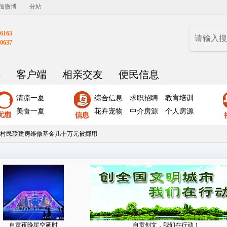
加微博
分站
6163
0637
聘
客户端
相亲交友
便民信息
清凉一夏
综合信息
求职招聘
教育培训
美食一夏
花卉宠物
中介房源
个人房源
村民联建房维修基金几十万元被挪用
自贡夜晚星空延时
自贡创文，我们在行动！