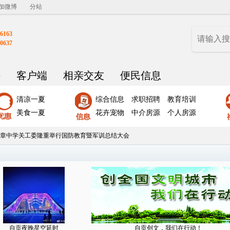
加微博
分站
6163
0637
聘
客户端
相亲交友
便民信息
清凉一夏
综合信息
求职招聘
教育培训
美食一夏
花卉宠物
中介房源
个人房源
章中学关工委隆重举行国防教育暨军训总结大会
自贡夜晚星空延时
自贡创文，我们在行动！