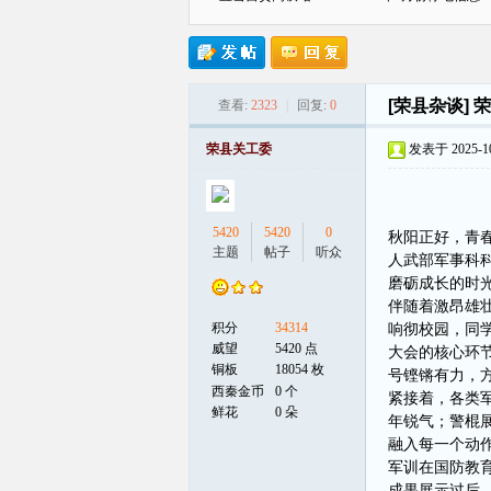
[荣县杂谈]
荣
查看:
2323
|
回复:
0
贡
荣县关工委
发表于 2025-10-
5420
5420
0
秋阳正好，青
主题
帖子
听众
人武部军事科
磨砺成长的时
伴随着激昂雄
积分
34314
响彻校园，同
在
威望
5420 点
大会的核心环
铜板
18054 枚
号铿锵有力，
西秦金币
0 个
紧接着，各类
鲜花
0 朵
年锐气；警棍
融入每一个动
军训在国防教
成果展示过后