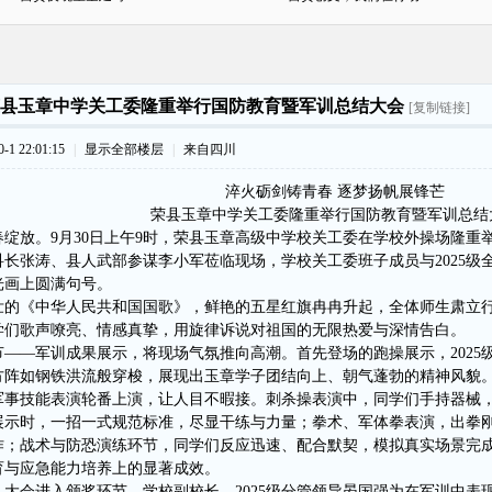
县玉章中学关工委隆重举行国防教育暨军训总结大会
[复制链接]
1 22:01:15
|
显示全部楼层
|
来自四川
淬火砺剑铸青春 逐梦扬帆展锋芒
荣县玉章中学关工委隆重举行国防教育暨军训总结
春绽放。
9月30日上午9时，荣县玉章高级中学校关工委
在
学校外操场隆重
科长张涛、县人武部参谋李小军莅临现场，学校
关工委
班子成员与
2025
光画上圆满句号。
壮的《中华人民共和国国歌》，鲜艳的五星红旗冉冉升起，全体师生肃立
学们歌声嘹亮、情感真挚，用旋律诉说对祖国的无限热爱与深情告白。
节
——军训成果展示，将现场气氛推向高潮。首先登场的跑操展示，2025
方阵如钢铁洪流般穿梭，展现出玉章学子团结向上、朝气蓬勃的精神风貌
军事技能表演轮番上演，让人目不暇接。刺杀操表演中，同学们手持器械
展示时，一招一式规范标准，尽显干练与力量；拳术、军体拳表演，出拳
作；战术与防恐演练环节，同学们反应迅速、配合默契，模拟真实场景完
育与应急能力培养上的显著成效。
，大会进入颁奖环节。学校副校长、
2025级分管领导晏国强为在军训中