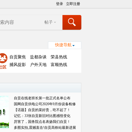
登录
立即注册
帖子
快捷导航
自贡聚焦
盐都杂谈
荣县热线
捕风捉影
户外天地
富顺热线
自贡在线老班长第一批正式名单公布
国网自贡供电公司2020年9月份设备检修
对外
【话题】自贡的菜好贵，吃不起了！
记忆：33张自贡新旧对比图感悟变化
厉害了，国务院点名表扬我们自贡！
多图实拍,震撼直击!自贡高铁站最新进展