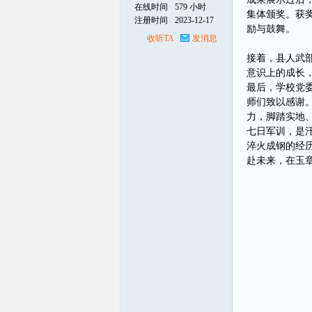
在线时间
579 小时
集体颁奖。获
注册时间
2023-12-17
励与鼓舞。
线
收听TA
发消息
接着，县人武
意识上的成长
最后，学校党
师们致以感谢
力，脚踏实地
七日军训，是
淬火成钢的经
赴未来，在玉