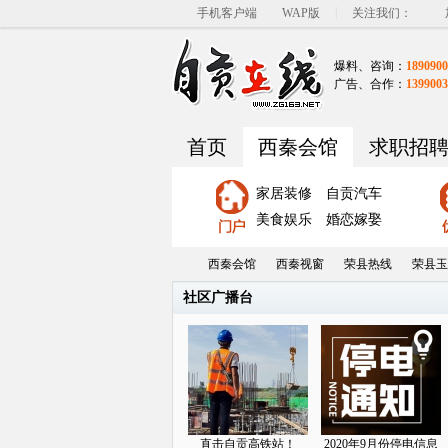
|
手机客户端
WAP版
关注我们：
爆料、咨询：
1890900
广告、合作：
1399003
首页
西秦会馆
求职招
家居装修
自贡汽车
美食娱乐
婚恋嫁娶
西秦会馆
西秦视窗
荣县热线
荣县玉
社区广播台
自
»
›
›
›
直击自贡高铁站！
2020年9月份停电信息