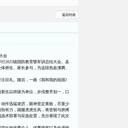
曝光
返回列表
大会
举行
2025级国防教育暨军训总结大会。县
级全体师生、家长参与，为这段热血沸腾、
行注目礼。随后，一曲《我和我的祖国》
级新生以班级为单位，步伐整齐划一，口
。
，动作迅猛凌厉，眼神坚定果敢，尽显少
刚劲有力，踢腿虎虎生风，将坚韧与拼搏
成战术部署与应急处置，充分展现了此次
表现突出的优秀个人、优秀寝室以及先进班