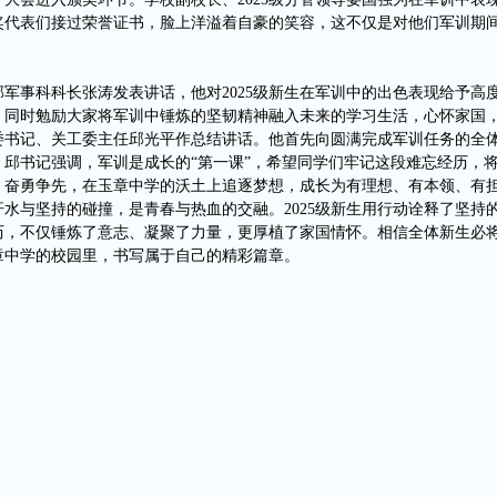
奖代表们接过荣誉证书，脸上洋溢着自豪的笑容，这不仅是对他们军训期
部军事科科长张涛发表讲话，他对
2025级新生在军训中的出色表现给予
，同时勉励大家将军训中锤炼的坚韧精神融入未来的学习生活，心怀家国
委书记、关工委主任邱光平作总结讲话。他首先向圆满完成军训任务的全
。邱书记强调，军训是成长的
“第一课”，希望同学们牢记这段难忘经历，
、奋勇争先，在玉章中学的沃土上追逐梦想，成长为有理想、有本领、有
汗水与坚持的碰撞，是青春与热血的交融。
2025级新生用行动诠释了坚
历，不仅锤炼了意志、凝聚了力量，更厚植了家国情怀。相信全体新生必
章中学的校园里，书写属于自己的精彩篇章。