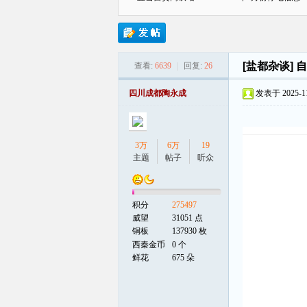
[盐都杂谈]
自
查看:
6639
|
回复:
26
贡
四川成都陶永成
发表于 2025-11-
3万
6万
19
主题
帖子
听众
积分
275497
在
威望
31051 点
铜板
137930 枚
西秦金币
0 个
鲜花
675 朵