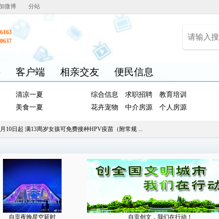
加微博
分站
6163
0637
聘
客户端
相亲交友
便民信息
清凉一夏
综合信息
求职招聘
教育培训
美食一夏
花卉宠物
中介房源
个人房源
1月10日起 满13周岁女孩可免费接种HPV疫苗（附常规 ...
自贡夜晚星空延时
自贡创文，我们在行动！