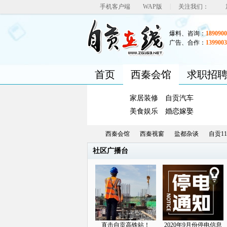
|
手机客户端
WAP版
关注我们：
爆料、咨询：
1890900
广告、合作：
1399003
首页
西秦会馆
求职招
家居装修
自贡汽车
美食娱乐
婚恋嫁娶
西秦会馆
西秦视窗
盐都杂谈
自贡1
社区广播台
自
»
›
›
›
直击自贡高铁站！
2020年9月份停电信息