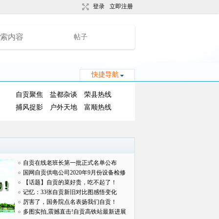
登录
立即注册
帖子
快捷导航
自贡聚焦
盐都杂谈
荣县热线
捕风捉影
户外天地
富顺热线
自贡在线老班长第一批正式名单公布
国网自贡供电公司2020年9月份设备检修
对外
【话题】自贡的菜好贵，吃不起了！
记忆：33张自贡新旧对比图感悟变化
厉害了，国务院点名表扬我们自贡！
多图实拍,震撼直击!自贡高铁站最新进展