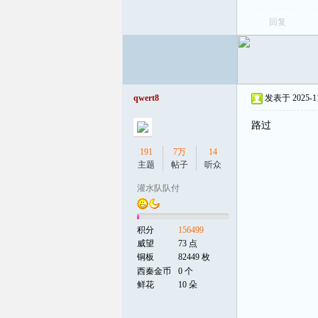
回复
qwert8
发表于 2025-11-
路过
191
7万
14
主题
帖子
听众
灌水队队付
积分
156499
威望
73 点
铜板
82449 枚
西秦金币
0 个
鲜花
10 朵