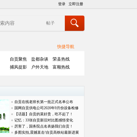
登录
立即注册
帖子
快捷导航
自贡聚焦
盐都杂谈
荣县热线
捕风捉影
户外天地
富顺热线
自贡在线老班长第一批正式名单公布
国网自贡供电公司2020年9月份设备检修
对外
【话题】自贡的菜好贵，吃不起了！
记忆：33张自贡新旧对比图感悟变化
厉害了，国务院点名表扬我们自贡！
多图实拍,震撼直击!自贡高铁站最新进展