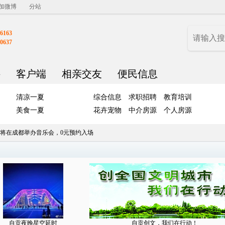
加微博
分站
6163
0637
聘
客户端
相亲交友
便民信息
清凉一夏
综合信息
求职招聘
教育培训
美食一夏
花卉宠物
中介房源
个人房源
将在成都举办音乐会，0元预约入场
自贡夜晚星空延时
自贡创文，我们在行动！