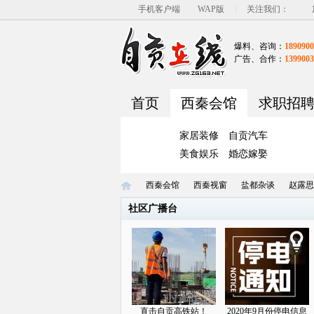
|
手机客户端
WAP版
关注我们：
爆料、咨询：
1890900
广告、合作：
1399003
首页
西秦会馆
求职招
家居装修
自贡汽车
美食娱乐
婚恋嫁娶
西秦会馆
西秦视窗
盐都杂谈
赵露思
社区广播台
自
»
›
›
›
直击自贡高铁站！
2020年9月份停电信息