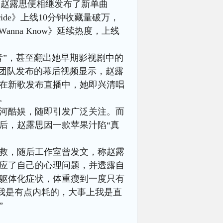
月后，赵露思便相继发布了新单曲
eil Bride》上线10分钟收藏量破万，
anna Know》延续热度，上线
音”，甚至翻出她早期影视剧中的
ee团队发布的幕后视频显示，赵露
；在新歌发布直播中，她即兴清唱
差。
河酷娱，随即引发广泛关注。而
后，赵露思因一款苹果汁陷“真
抢救，随后工作室曾发文，称赵露
回应了自己的心理问题，并透露自
显躯体化症状，体重瘦到一度只有
“我是有点内耗的，大事上我是直
”