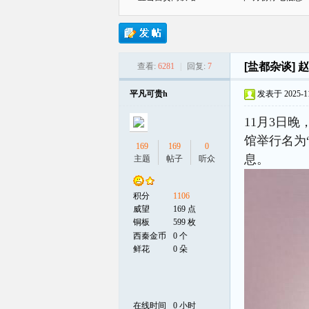
[盐都杂谈]
赵
查看:
6281
|
回复:
7
贡
平凡可贵h
发表于 2025-11-
11月3日
馆举行名为
169
169
0
息。
主题
帖子
听众
积分
1106
在
威望
169 点
铜板
599 枚
西秦金币
0 个
鲜花
0 朵
在线时间
0 小时