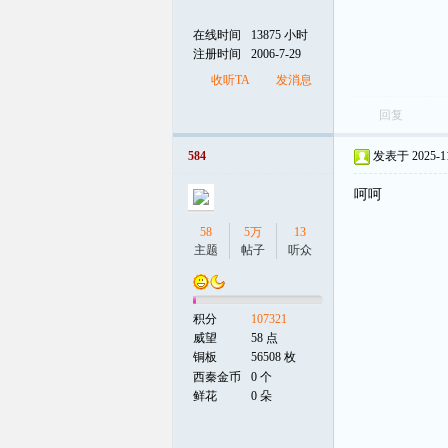
在线时间
13875 小时
注册时间
2006-7-29
收听TA
发消息
回复
584
发表于 2025-11-
呵呵
58
5万
13
主题
帖子
听众
积分
107321
威望
58 点
铜板
56508 枚
西秦金币
0 个
鲜花
0 朵