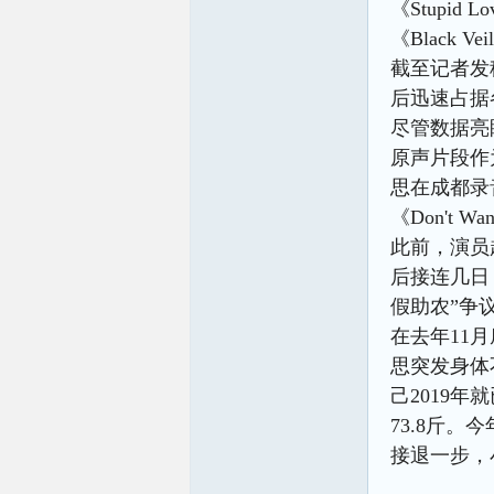
《Stupi
《Black V
截至记者发稿
后迅速占据
尽管数据亮
原声片段作
思在成都录
《Don't
此前，演员
后接连几日
假助农”争
在去年11
思突发身体
己2019
73.8斤
接退一步，