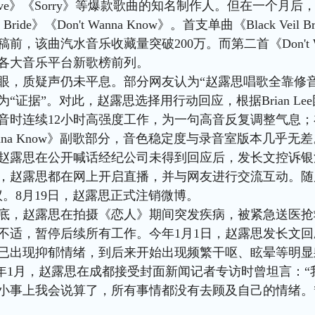
d Love》《Sorry》等爆款歌曲的知名制作人。但在一个
eil Bride》《Don't Wanna Know》。首支单曲《Black V
前，该曲汽水音乐收藏量突破200万。而第二首《Don't W
各大音乐平台新歌榜前列。
眼，质疑声仍未平息。部分网友认为“赵露思唱歌全靠修
为“证据”。对此，赵露思选择用行动回应，根据Brian L
音时连续12小时高强度工作，为一句高音反复调整气息
 Wanna Know》副歌部分，音色稳定度与录音室版本几乎无
赵露思在公开喊话经纪公司未得到回应后，发长文控诉银
，赵露思都在网上开启直播，并与网友进行交流互动。随
议。8月19日，赵露思正式注销微博。
月底，赵露思在拍摄《恋人》期间突发疾病，被紧急送医
不适，暂停后续所有工作。今年1月1日，赵露思发长文
年就已出现抑郁情绪，到后来开始出现频繁干呕、眩晕等明
。今年1月，赵露思在成都接受封面新闻记者专访时曾坦言：
小事上我会说算了，所有事情都没有去顾及自己的情绪。