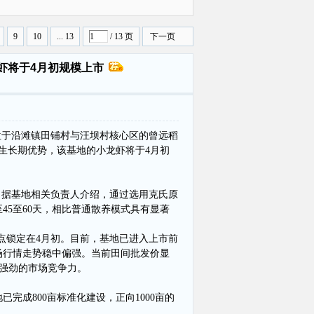
曝光
9
10
... 13
/ 13 页
下一页
虾将于4月初规模上市
位于沿滩镇田铺村与汪坝村核心区的曾远稻
生长期优势，该基地的小龙虾将于4月初
。据基地相关负责人介绍，通过选用克氏原
5至60天，相比普通散养模式具有显著
点锁定在4月初。目前，基地已进入上市前
场行情走势稳中偏强。当前田间批发价显
出强劲的市场竞争力。
成800亩标准化建设，正向1000亩的