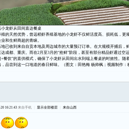
活小龙虾从田间直达餐桌
养殖的天然优势，曾远稻虾养殖基地的小龙虾不仅鲜活度高、损耗低，更
企业和生鲜商超的青睐。
基地已收到来自自贡本地及周边城市的大量预订订单。在大规模开捕后，
达成都、重庆。而在2月至3月的“抢鲜”阶段，甚至有部分精品虾通过空
超+餐饮”的直供模式，确保了小龙虾从田间出水到端上餐桌的时效性。随
格，品尝到这一口地道的春日鲜味。（图文：田艳梅 杨帅枫；视频制作：
0 16:21:43
来自手机
|
显示全部楼层
|
来自山西