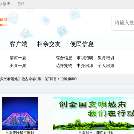
加微博
分站
6163
0637
聘
客户端
相亲交友
便民信息
清凉一夏
综合信息
求职招聘
教育培训
美食一夏
花卉宠物
中介房源
个人房源
振兴看沿滩】抢占今春“第一笼”鲜香！沿滩镇800 ...
自贡夜晚星空延时
自贡创文，我们在行动！