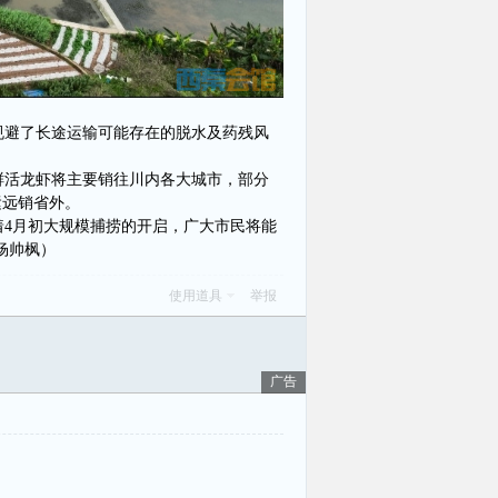
规避了长途运输可能存在的脱水及药残风
鲜活龙虾将主要销往川内各大城市，部分
运远销省外。
着4月初大规模捕捞的开启，广大市民将能
杨帅枫）
使用道具
举报
广告