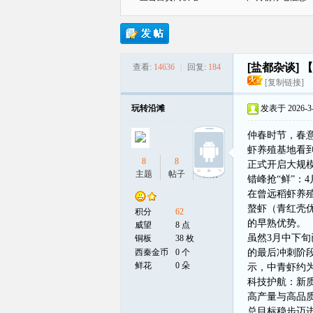
[盐都杂谈]
【
查看:
14636
|
回复:
184
贡
[复制链接]
玩转沿滩
发表于 2026-3-2
仲春时节，春
虾养殖基地看
8
8
0
正式开启大规
主题
帖子
听众
错峰抢“鲜”：
在曾远稻虾养
螯虾（青红壳
在
积分
62
的早熟优势。
威望
8 点
虽然3月中下
铜板
38 枚
西秦金币
0 个
的最后冲刺阶
鲜花
0 朵
示，中青虾约为
科技护航：新质
高产量与高品质
总目标稳步迈