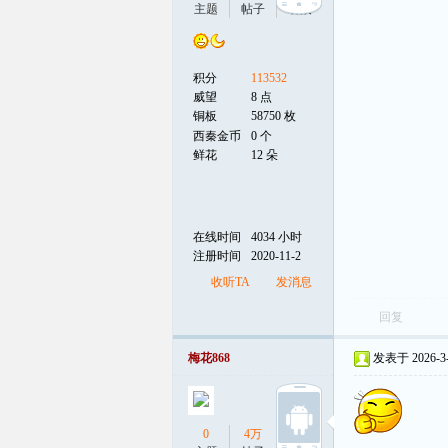
主题
帖子
听众
积分
113532
威望
8 点
铜板
58750 枚
西秦金币
0 个
鲜花
12 朵
在线时间
4034 小时
注册时间
2020-11-2
收听TA
发消息
回复
梅花868
发表于 2026-3-2
0
4万
0