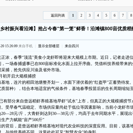
返回列表
1
2
3
4
5
6
7
8
乡村振兴看沿滩】抢占今春“第一笼”鲜香！沿滩镇800亩优质稻
0 15:26:09
来自手机
|
显示全部楼层
|
来自四川
意正浓，春季“顶流”美食小龙虾即将迎来大规模上市期。近日，记者走进
到，一场春捕盛事已在800亩标准化水面上拉开序曲。凭借科技养殖带来的
模采捕，抢先供应川渝及省外市场。
4月初开启大规模捕捞
殖基地，连片的稻田池塘整齐划一，水面下潜伏着的“红盔甲”正蓄势待发
优质苗种），结合本地适宜的气候条件，基地春季投苗后的生长周期缩短至4
旬已有部分来自曾远稻虾养殖基地早虾“试水”上市，但真正的大规模捕捞节
段。受早春气温稳定、市场供应量尚处于低位等因素影响，当前小龙虾市
20—28元/斤，大青虾则达到30—38元/斤，均高于去年同期水平，展现
生产力赋能“亩产500斤”
的背后，是曾远稻虾养殖基地对现代农业科技的深度应用。目前，该基地已完
进。与传统养殖不同，这里处处可见“智慧农业”的身影。