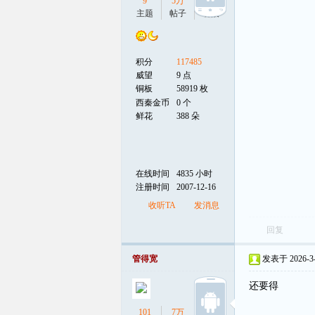
9
5万
8
主题
帖子
听众
积分
117485
威望
9 点
铜板
58919 枚
西秦金币
0 个
鲜花
388 朵
在线时间
4835 小时
注册时间
2007-12-16
收听TA
发消息
回复
管得宽
发表于 2026-3-2
还要得
101
7万
16