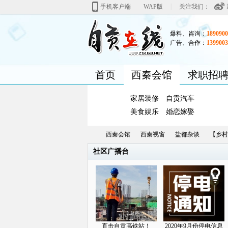
|
手机客户端
WAP版
关注我们：
爆料、咨询：
1890900
广告、合作：
1399003
首页
西秦会馆
求职招
家居装修
自贡汽车
美食娱乐
婚恋嫁娶
西秦会馆
西秦视窗
盐都杂谈
【乡村
社区广播台
自
»
›
›
›
直击自贡高铁站！
2020年9月份停电信息