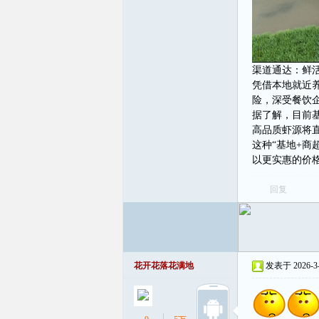
渠道通达：鲜
凭借本地就近
险，深受餐饮
据了解，目前
高品质虾源将直
这种“基地+商
以更实惠的价
回复
花开花落花满地
发表于 2026-3-2