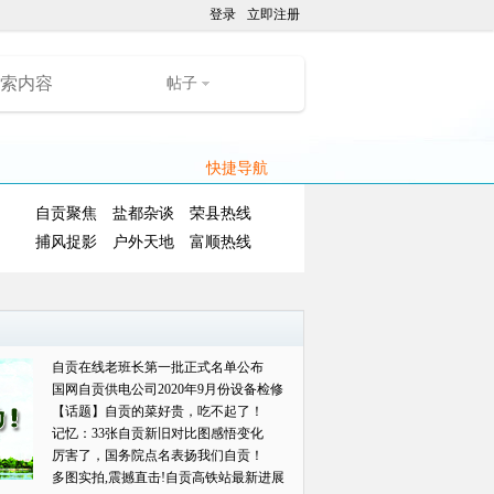
登录
立即注册
帖子
快捷导航
自贡聚焦
盐都杂谈
荣县热线
捕风捉影
户外天地
富顺热线
自贡在线老班长第一批正式名单公布
国网自贡供电公司2020年9月份设备检修
对外
【话题】自贡的菜好贵，吃不起了！
记忆：33张自贡新旧对比图感悟变化
厉害了，国务院点名表扬我们自贡！
多图实拍,震撼直击!自贡高铁站最新进展