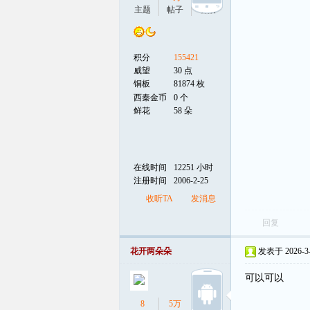
主题
帖子
听众
积分
155421
威望
30 点
铜板
81874 枚
西秦金币
0 个
鲜花
58 朵
在线时间
12251 小时
注册时间
2006-2-25
收听TA
发消息
回复
花开两朵朵
发表于 2026-3-2
可以可以
8
5万
3