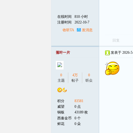
在线时间
810 小时
注册时间
2022-10-7
收听TA
发消息
回复
落叶一片
发表于 2026-5-2
0
4万
0
主题
帖子
听众
积分
83581
威望
0 点
铜板
43189 枚
西秦金币
0 个
鲜花
0 朵