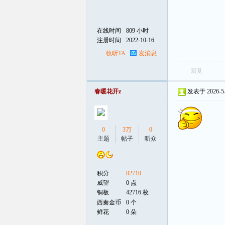
在线时间
809 小时
注册时间
2022-10-16
收听TA
发消息
回复
春暖花开z
发表于 2026-5-2
0
3万
0
主题
帖子
听众
积分
82710
威望
0 点
铜板
42716 枚
西秦金币
0 个
鲜花
0 朵