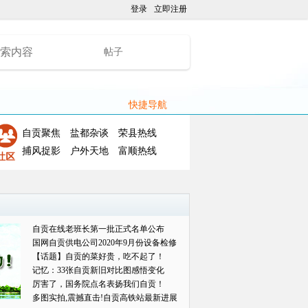
登录
立即注册
帖子
快捷导航
自贡聚焦
盐都杂谈
荣县热线
捕风捉影
户外天地
富顺热线
自贡在线老班长第一批正式名单公布
国网自贡供电公司2020年9月份设备检修
对外
【话题】自贡的菜好贵，吃不起了！
记忆：33张自贡新旧对比图感悟变化
厉害了，国务院点名表扬我们自贡！
多图实拍,震撼直击!自贡高铁站最新进展