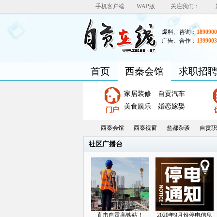
|
手机客户端
WAP版
关注我们：
爆料、咨询：
1890900
广告、合作：
1399003
首页
西秦会馆
求职招
家居装修
自贡汽车
美食娱乐
婚恋嫁娶
西秦会馆
西秦视窗
盐都杂谈
自贡职
社区广播台
自
»
›
›
›
直击自贡高铁站！
2020年9月份停电信息