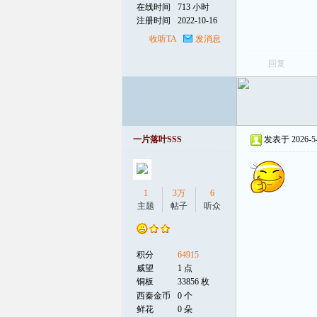
在线时间
713 小时
注册时间
2022-10-16
线
收听TA
发消息
回复
一片落叶SSS
发表于 2026-5-1
1
3万
6
主题
帖子
听众
积分
64915
威望
1 点
铜板
33856 枚
西秦金币
0 个
鲜花
0 朵