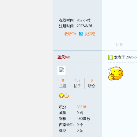
在线时间
952 小时
注册时间
2022-8-26
收听TA
发消息
回复
蓝天898
发表于 2026-5-2
0
4万
0
主题
帖子
听众
积分
83318
威望
0 点
铜板
43008 枚
西秦金币
0 个
鲜花
0 朵