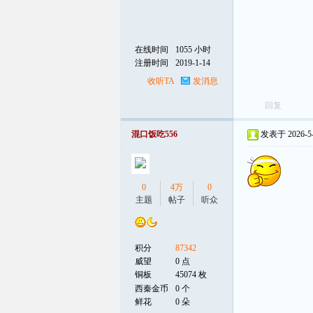
在线时间
1055 小时
注册时间
2019-1-14
收听TA
发消息
回复
混口饭吃556
发表于 2026-5-2
0
4万
0
主题
帖子
听众
积分
87342
威望
0 点
铜板
45074 枚
西秦金币
0 个
鲜花
0 朵