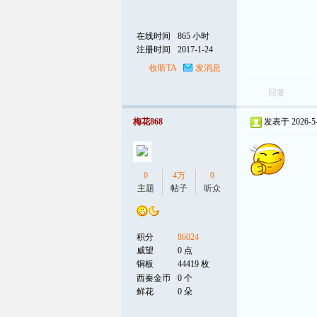
在线时间
865 小时
注册时间
2017-1-24
收听TA
发消息
回复
梅花868
发表于 2026-5-2
0
4万
0
主题
帖子
听众
积分
86024
威望
0 点
铜板
44419 枚
西秦金币
0 个
鲜花
0 朵