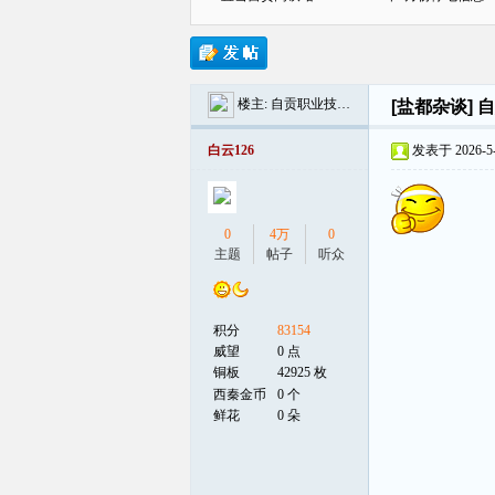
楼主:
自贡职业技术学校
[盐都杂谈]
自
贡
白云126
发表于 2026-5-1
0
4万
0
主题
帖子
听众
积分
83154
在
威望
0 点
铜板
42925 枚
西秦金币
0 个
鲜花
0 朵