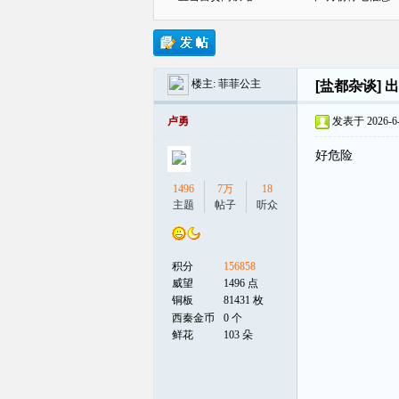
楼主:
菲菲公主
[盐都杂谈]
出
贡
卢勇
发表于 2026-6-3
好危险
1496
7万
18
主题
帖子
听众
积分
156858
在
威望
1496 点
铜板
81431 枚
西秦金币
0 个
鲜花
103 朵