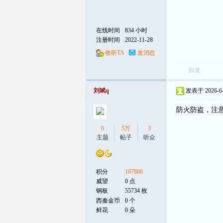
在线时间
834 小时
注册时间
2022-11-28
收听TA
发消息
回复
刘斌q
发表于 2026-6-3
防火防盗，注
0
5万
3
主题
帖子
听众
积分
107800
威望
0 点
铜板
55734 枚
西秦金币
0 个
鲜花
0 朵