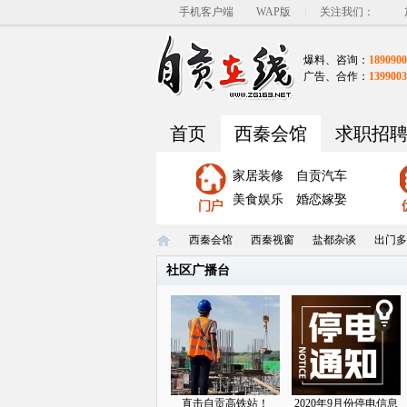
|
手机客户端
WAP版
关注我们：
爆料、咨询：
1890900
广告、合作：
1399003
首页
西秦会馆
求职招
家居装修
自贡汽车
美食娱乐
婚恋嫁娶
西秦会馆
西秦视窗
盐都杂谈
出门多
社区广播台
自
»
›
›
›
直击自贡高铁站！
2020年9月份停电信息