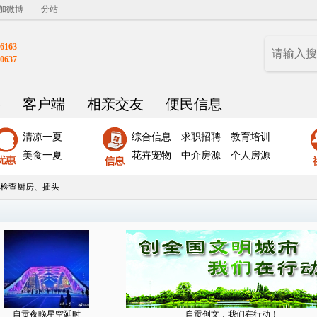
加微博
分站
6163
0637
聘
客户端
相亲交友
便民信息
清凉一夏
综合信息
求职招聘
教育培训
美食一夏
花卉宠物
中介房源
个人房源
检查厨房、插头
自贡夜晚星空延时
自贡创文，我们在行动！