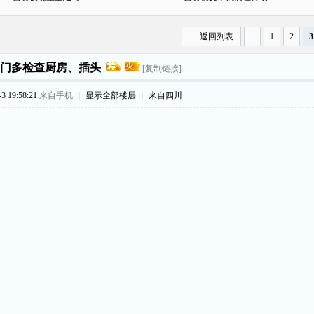
返回列表
1
2
3
门多检查厨房、插头
[复制链接]
 19:58:21
来自手机
|
显示全部楼层
|
来自四川