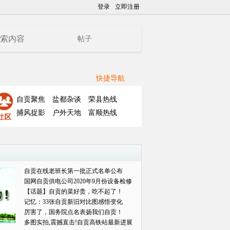
登录
立即注册
帖子
快捷导航
自贡聚焦
盐都杂谈
荣县热线
捕风捉影
户外天地
富顺热线
自贡在线老班长第一批正式名单公布
国网自贡供电公司2020年9月份设备检修
对外
【话题】自贡的菜好贵，吃不起了！
记忆：33张自贡新旧对比图感悟变化
厉害了，国务院点名表扬我们自贡！
多图实拍,震撼直击!自贡高铁站最新进展