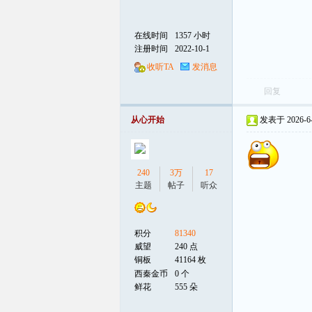
在线时间
1357 小时
注册时间
2022-10-1
收听TA
发消息
回复
从心开始
发表于 2026-6-3
240
3万
17
主题
帖子
听众
积分
81340
威望
240 点
铜板
41164 枚
西秦金币
0 个
鲜花
555 朵