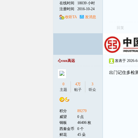
在线时间
18039 小时
注册时间
2016-10-24
线
收听TA
发消息
回复
心cun高远
发表于 2026-6-3
出门记住多检
0
4万
3
主题
帖子
听众
积分
89279
威望
0 点
铜板
46406 枚
西秦金币
0 个
鲜花
45 朵