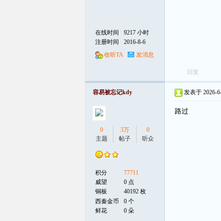
在线时间
9217 小时
注册时间
2016-8-6
收听TA
发消息
回复
容易被忘记kdy
发表于 2026-6-3
路过
0
3万
0
主题
帖子
听众
积分
77711
威望
0 点
铜板
40192 枚
西秦金币
0 个
鲜花
0 朵