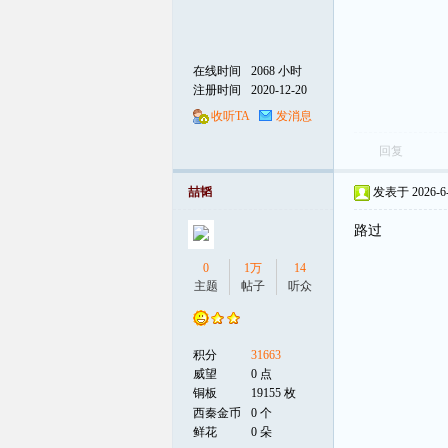
在线时间
2068 小时
注册时间
2020-12-20
收听TA
发消息
回复
喆韬
发表于 2026-6-3
路过
0
1万
14
主题
帖子
听众
积分
31663
威望
0 点
铜板
19155 枚
西秦金币
0 个
鲜花
0 朵