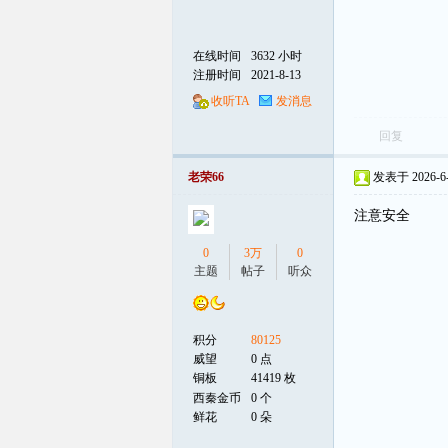
在线时间
3632 小时
注册时间
2021-8-13
收听TA
发消息
回复
老荣66
发表于 2026-6-3
注意安全
0
3万
0
主题
帖子
听众
积分
80125
威望
0 点
铜板
41419 枚
西秦金币
0 个
鲜花
0 朵