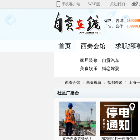
|
手机客户端
WAP版
关注我们：
爆料、咨询：
1890900
广告、合作：
1399003
首页
西秦会馆
求职招
家居装修
自贡汽车
美食娱乐
婚恋嫁娶
西秦会馆
西秦视窗
盐都杂谈
上海一
社区广播台
自
»
›
›
›
直击自贡高铁站！
2020年9月份停电信息