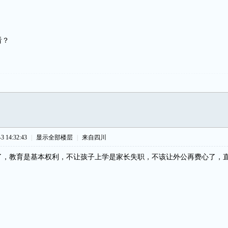
看？
 14:32:43
|
显示全部楼层
|
来自四川
了，教育是基本权利，不让孩子上学是家长失职，不该让外公再费心了，