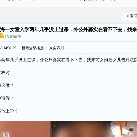
返
海一女童入学两年几乎没上过课，外公外婆实在看不下去，找来
[复制链接]
 14:31:29
|
显示全部楼层
|
来自四川
学两年几乎没上过课，外公外婆实在看不下去，找来前女婿把女儿告到法
学校时
怎么做？
他请假？
逼他上学？