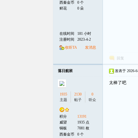
西秦金币
0 个
鲜花
0 朵
在线时间
181 小时
注册时间
2023-4-2
收听TA
发消息
回复
落日航班
发表于 2026-6-3
太棒了吧
1935
2130
0
主题
帖子
听众
积分
13191
威望
1935 点
铜板
7081 枚
西秦金币
0 个