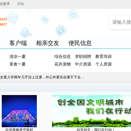
加微博
分站
6163
0637
聘
客户端
相亲交友
便民信息
清凉一夏
综合信息
求职招聘
教育培训
美食一夏
花卉宠物
中介房源
个人房源
女童入学两年几乎没上过课，外公外婆实在看不下去 ...
自贡夜晚星空延时
自贡创文，我们在行动！