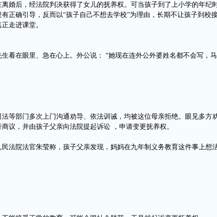
在离婚后，经法院判决获得了女儿的抚养权。可当孩子到了上小学的年纪
没有正确引导，反而以“孩子自己不想去学校”为理由，长期不让孩子到校
真正走进课堂。
先生看在眼里、急在心上。外公说： “她现在连外公外婆姓名都不会写，
司法等部门多次上门沟通劝导、依法训诫，均被这位母亲拒绝。眼见多方劝
行商议，并由孩子父亲向法院提起诉讼 ，申请变更抚养权。
人民法院法官朱莹称，孩子父亲发现，妈妈在九年制义务教育这件事上想
。