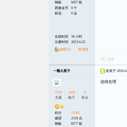
铜板
6457 枚
西秦金币
0 个
鲜花
0 朵
在线时间
59 小时
注册时间
2023-6-25
收听TA
发消息
回复
一颗火星子
发表于 2026-6-3
说得在理
2319
2450
0
主题
帖子
听众
积分
15365
威望
2319 点
铜板
8277 枚