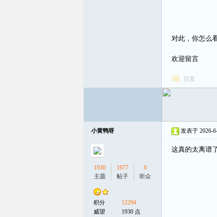
对此，你怎么
欢迎留言
回复
小黄鸭呀
发表于 2026-6-3
这真的太离谱
1930
1977
0
主题
帖子
听众
积分
12294
威望
1930 点