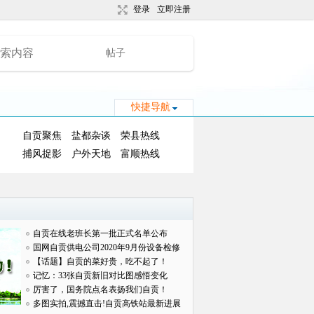
登录
立即注册
帖子
快捷导航
自贡聚焦
盐都杂谈
荣县热线
捕风捉影
户外天地
富顺热线
自贡在线老班长第一批正式名单公布
国网自贡供电公司2020年9月份设备检修
对外
【话题】自贡的菜好贵，吃不起了！
记忆：33张自贡新旧对比图感悟变化
厉害了，国务院点名表扬我们自贡！
多图实拍,震撼直击!自贡高铁站最新进展