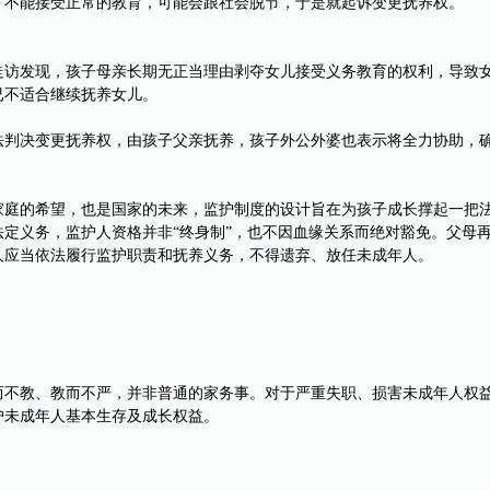
，不能接受正常的教育，可能会跟社会脱节，于是就起诉变更抚养权。
走访发现，孩子母亲长期无正当理由剥夺女儿接受义务教育的权利，导致
已不适合继续抚养女儿。
法判决变更抚养权，由孩子父亲抚养，孩子外公外婆也表示将全力协助，
家庭的希望，也是国家的未来，监护制度的设计旨在为孩子成长撑起一把法
法定义务，监护人资格并非“终身制”，也不因血缘关系而绝对豁免。父母
人应当依法履行监护职责和抚养义务，不得遗弃、放任未成年人。
而不教、教而不严，并非普通的家务事。对于严重失职、损害未成年人权
护未成年人基本生存及成长权益。