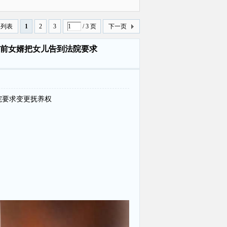
曝光
回列表
1
2
3
/ 3 页
下一页
前女婿把女儿告到法院要求
院要求变更抚养权