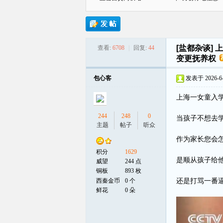
[盐都杂谈]
上
查看:
6708
|
回复:
44
贡
变更抚养权
包心客
发表于 2026-6-3
上海一女童入
244
248
0
当孩子不想去
主题
帖子
听众
作为家长您会
在
积分
1629
是顺从孩子给
威望
244 点
铜板
893 枚
西秦金币
0 个
还是打骂一番
鲜花
0 朵