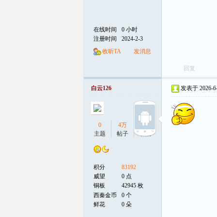
在线时间
0 小时
注册时间
2024-2-3
收听TA
发消息
回复
白云126
发表于 2026-6-3
0
4万
0
主题
帖子
听众
积分
83192
威望
0 点
铜板
42945 枚
西秦金币
0 个
鲜花
0 朵