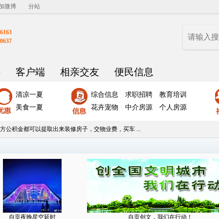
加微博
分站
6163
0637
聘
客户端
相亲交友
便民信息
清凉一夏
综合信息
求职招聘
教育培训
美食一夏
花卉宠物
中介房源
个人房源
方公积金都可以提取出来装修房子，交物业费，买车 ...
自贡夜晚星空延时
自贡创文，我们在行动！