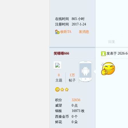
在线时间
865 小时
注册时间
2017-1-24
收听TA
发消息
回复
笑嘻嘻666
发表于 2026-6-3
0
1万
0
主题
帖子
听众
积分
32656
威望
0 点
铜板
16973 枚
西秦金币
0 个
鲜花
0 朵