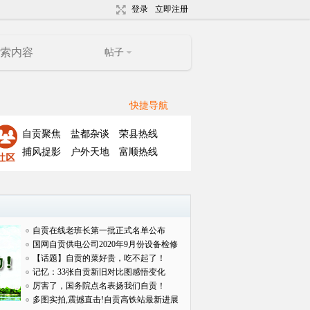
登录
立即注册
帖子
快捷导航
自贡聚焦
盐都杂谈
荣县热线
捕风捉影
户外天地
富顺热线
自贡在线老班长第一批正式名单公布
国网自贡供电公司2020年9月份设备检修
对外
【话题】自贡的菜好贵，吃不起了！
记忆：33张自贡新旧对比图感悟变化
厉害了，国务院点名表扬我们自贡！
多图实拍,震撼直击!自贡高铁站最新进展