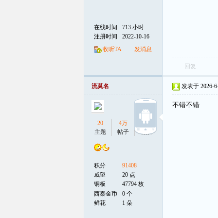
在线时间
713 小时
注册时间
2022-10-16
收听TA
发消息
回复
流莫名
发表于 2026-6-3
不错不错
20
4万
6
主题
帖子
听众
积分
91408
威望
20 点
铜板
47794 枚
西秦金币
0 个
鲜花
1 朵