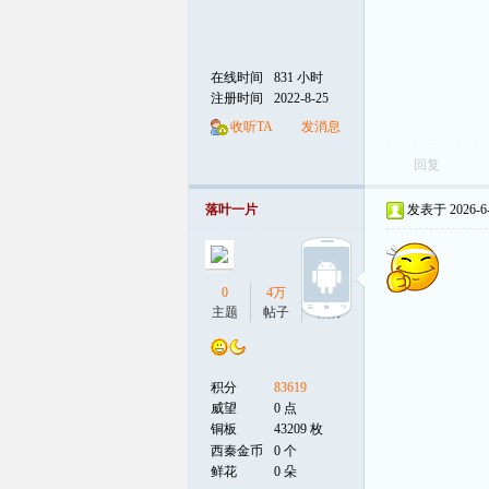
在线时间
831 小时
注册时间
2022-8-25
收听TA
发消息
回复
落叶一片
发表于 2026-6-3
0
4万
0
主题
帖子
听众
积分
83619
威望
0 点
铜板
43209 枚
西秦金币
0 个
鲜花
0 朵