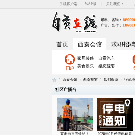
|
手机客户端
WAP版
关注我们：
爆料、咨询：
1890900
广告、合作：
1399003
首页
西秦会馆
求职招
家居装修
自贡汽车
美食娱乐
婚恋嫁娶
西秦会馆
西秦视窗
盐都杂谈
很多地
社区广播台
自
»
›
›
›
直击自贡高铁站！
2020年9月份停电信息