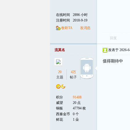
在线时间
2896 小时
注册时间
2018-9-19
收听TA
发消息
回复
流莫名
发表于 2026-6-3
值得期待中
20
4万
6
主题
帖子
听众
积分
91408
威望
20 点
铜板
47794 枚
西秦金币
0 个
鲜花
1 朵