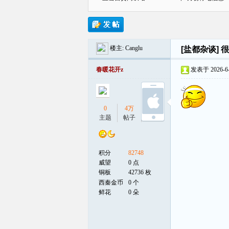
楼主:
Canglu
[盐都杂谈]
很
贡
春暖花开z
发表于 2026-6-3
0
4万
0
主题
帖子
听众
积分
82748
在
威望
0 点
铜板
42736 枚
西秦金币
0 个
鲜花
0 朵