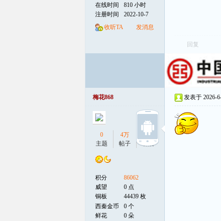
在线时间
810 小时
注册时间
2022-10-7
线
收听TA
发消息
回复
梅花868
发表于 2026-6-3
0
4万
0
主题
帖子
听众
积分
86062
威望
0 点
铜板
44439 枚
西秦金币
0 个
鲜花
0 朵