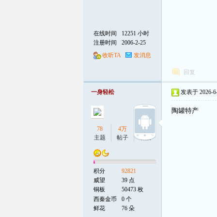
在线时间
12251 小时
注册时间
2006-2-25
收听TA
发消息
回复
一身轻松
发表于 2026-6-4
陶罐特产
78
4万
23
主题
帖子
听众
积分
92821
威望
39 点
铜板
50473 枚
西秦金币
0 个
鲜花
76 朵