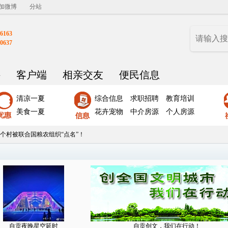
加微博
分站
6163
0637
聘
客户端
相亲交友
便民信息
清凉一夏
综合信息
求职招聘
教育培训
美食一夏
花卉宠物
中介房源
个人房源
个村被联合国粮农组织“点名”！
自贡夜晚星空延时
自贡创文，我们在行动！