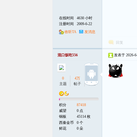
在线时间
4630 小时
注册时间
2009-6-22
收听TA
发消息
回复
混口饭吃556
发表于 2026-6-4
0
4万
0
主题
帖子
听众
积分
87418
威望
0 点
铜板
45114 枚
西秦金币
0 个
鲜花
0 朵