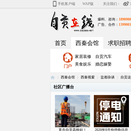
|
手机客户端
WAP版
关注我们：
爆料、咨询：
1890900
广告、合作：
1399003
首页
西秦会馆
求职招
家居装修
自贡汽车
美食娱乐
婚恋嫁娶
西秦会馆
西秦视窗
盐都杂谈
自贡这
社区广播台
自
»
›
›
›
直击自贡高铁站！
2020年9月份停电信息