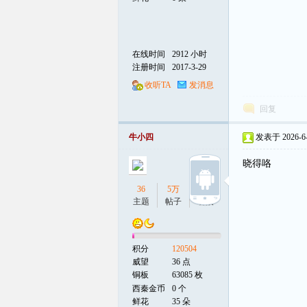
在线时间
2912 小时
注册时间
2017-3-29
收听TA
发消息
回复
牛小四
发表于 2026-6-4
晓得咯
36
5万
14
主题
帖子
听众
积分
120504
威望
36 点
铜板
63085 枚
西秦金币
0 个
鲜花
35 朵