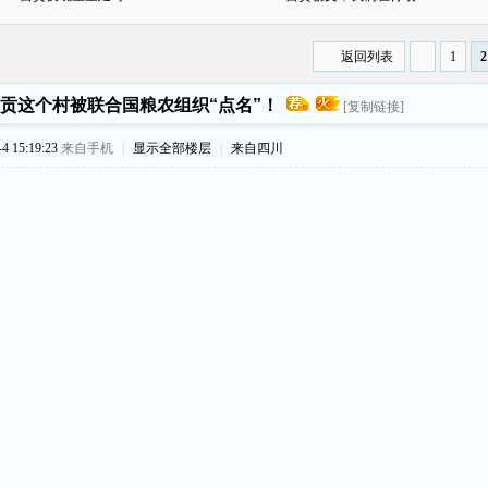
返回列表
1
2
贡这个村被联合国粮农组织“点名”！
[复制链接]
 15:19:23
来自手机
|
显示全部楼层
|
来自四川