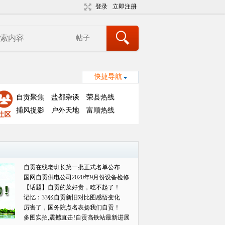
登录
立即注册
帖子
快捷导航
自贡聚焦
盐都杂谈
荣县热线
捕风捉影
户外天地
富顺热线
自贡在线老班长第一批正式名单公布
国网自贡供电公司2020年9月份设备检修
对外
【话题】自贡的菜好贵，吃不起了！
记忆：33张自贡新旧对比图感悟变化
厉害了，国务院点名表扬我们自贡！
多图实拍,震撼直击!自贡高铁站最新进展