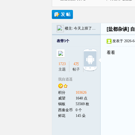
楼主:
今天上班了吗？
[盐都杂谈]
自
贡
表带3个
发表于 2026-6-4
看看
1723
4万
2
主题
帖子
听众
我自逍遥
在
积分
103626
威望
1640 点
铜板
53569 枚
西秦金币
0 个
鲜花
145 朵