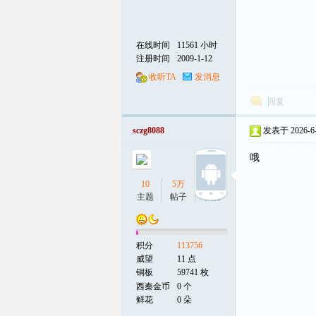
在线时间
11561 小时
注册时间
2009-1-12
收听TA
发消息
回复
sczg8088
发表于 2026-6-4
哦
10
5万
15
主题
帖子
听众
积分
113756
威望
11 点
铜板
59741 枚
西秦金币
0 个
鲜花
0 朵