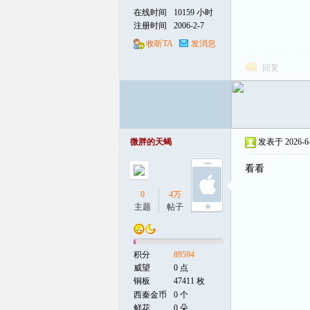
在线时间
10159 小时
注册时间
2006-2-7
线
收听TA
发消息
回复
微胖的天蝎
发表于 2026-6-4
看看
0
4万
15
主题
帖子
听众
积分
89594
威望
0 点
铜板
47411 枚
西秦金币
0 个
鲜花
0 朵