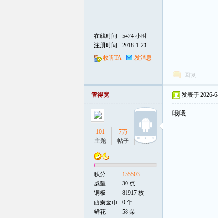
在线时间
5474 小时
注册时间
2018-1-23
收听TA
发消息
回复
管得宽
发表于 2026-6-4
哦哦
101
7万
16
主题
帖子
听众
积分
155503
威望
30 点
铜板
81917 枚
西秦金币
0 个
鲜花
58 朵