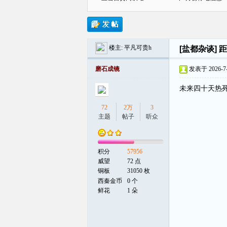
楼主:
平凡可贵h
[盐都杂谈]
距
贡
磨石成镜
发表于 2026-7-5
未来四十天热
72
2万
3
主题
帖子
听众
积分
57956
在
威望
72 点
铜板
31050 枚
西秦金币
0 个
鲜花
1 朵