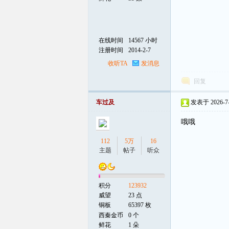
在线时间
14567 小时
注册时间
2014-2-7
收听TA
发消息
回复
车过及
发表于 2026-7-5
哦哦
112
5万
16
主题
帖子
听众
积分
123932
威望
23 点
铜板
65397 枚
西秦金币
0 个
鲜花
1 朵