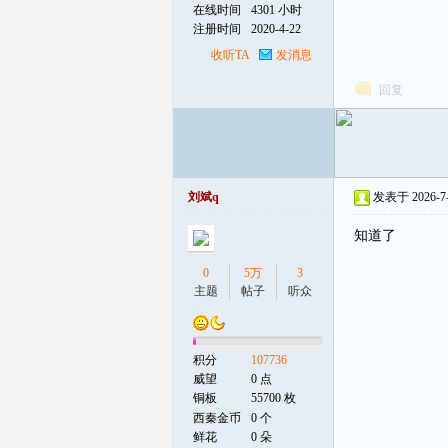
在线时间
4301 小时
注册时间
2020-4-22
线
收听TA
发消息
回复
刘斌q
发表于 2026-7-5
知道了
0
5万
3
主题
帖子
听众
积分
107736
威望
0 点
铜板
55700 枚
西秦金币
0 个
鲜花
0 朵