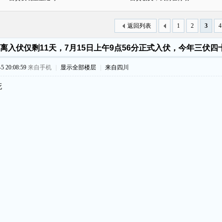
返回列表
1
2
3
4
离入伏仅剩11天，7月15日上午9点56分正式入伏，今年三伏四
 20:08:59
来自手机
|
显示全部楼层
|
来自四川
死