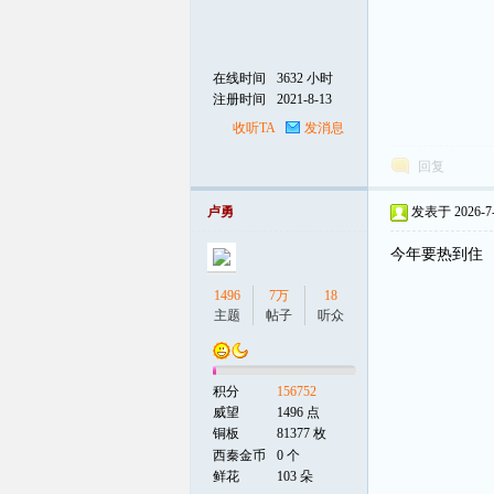
在线时间
3632 小时
注册时间
2021-8-13
收听TA
发消息
回复
卢勇
发表于 2026-7-5
今年要热到住
1496
7万
18
主题
帖子
听众
积分
156752
威望
1496 点
铜板
81377 枚
西秦金币
0 个
鲜花
103 朵