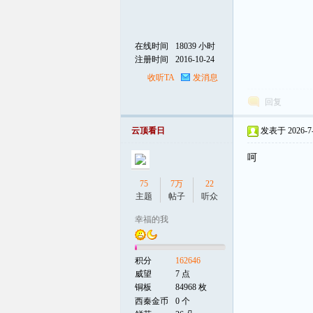
在线时间
18039 小时
注册时间
2016-10-24
收听TA
发消息
回复
云顶看日
发表于 2026-7-5
呵
75
7万
22
主题
帖子
听众
幸福的我
积分
162646
威望
7 点
铜板
84968 枚
西秦金币
0 个