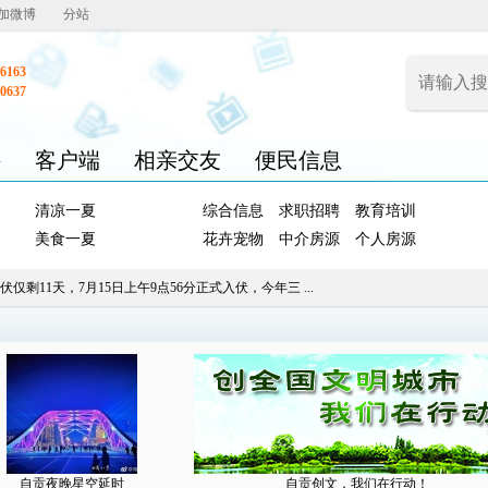
加微博
分站
6163
0637
聘
客户端
相亲交友
便民信息
清凉一夏
综合信息
求职招聘
教育培训
美食一夏
花卉宠物
中介房源
个人房源
伏仅剩11天，7月15日上午9点56分正式入伏，今年三 ...
自贡夜晚星空延时
自贡创文，我们在行动！