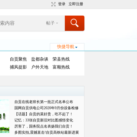
登录
立即注册
帖子
快捷导航
自贡聚焦
盐都杂谈
荣县热线
捕风捉影
户外天地
富顺热线
自贡在线老班长第一批正式名单公布
国网自贡供电公司2020年9月份设备检修
对外
【话题】自贡的菜好贵，吃不起了！
记忆：33张自贡新旧对比图感悟变化
厉害了，国务院点名表扬我们自贡！
多图实拍,震撼直击!自贡高铁站最新进展