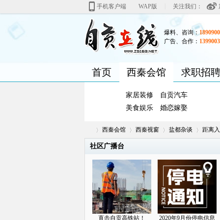
|
手机客户端
WAP版
关注我们：
爆料、咨询：
1890900
广告、合作：
1399003
首页
西秦会馆
求职招
家居装修
自贡汽车
美食娱乐
婚恋嫁娶
西秦会馆
西秦视窗
盐都杂谈
距离入
社区广播台
自
»
›
›
›
直击自贡高铁站！
2020年9月份停电信息