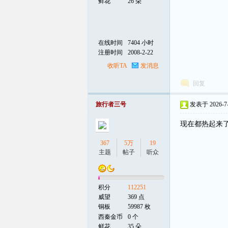
鲜花
26 朵
在线时间
7404 小时
注册时间
2008-2-22
收听TA
发消息
回复
旅行者三号
发表于 2026-7-5
现在都热起来
367
5万
19
主题
帖子
听众
积分
112251
威望
369 点
铜板
59987 枚
西秦金币
0 个
鲜花
35 朵