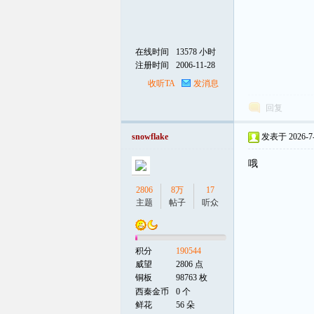
在线时间
13578 小时
注册时间
2006-11-28
收听TA
发消息
回复
snowflake
发表于 2026-7-5
哦
2806
8万
17
主题
帖子
听众
积分
190544
威望
2806 点
铜板
98763 枚
西秦金币
0 个
鲜花
56 朵