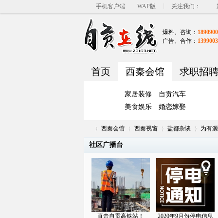
|
手机客户端
WAP版
关注我们：
爆料、咨询：
1890900
广告、合作：
1399003
首页
西秦会馆
求职招
家居装修
自贡汽车
美食娱乐
婚恋嫁娶
西秦会馆
西秦视窗
盐都杂谈
为有源
社区广播台
自
»
›
›
›
直击自贡高铁站！
2020年9月份停电信息