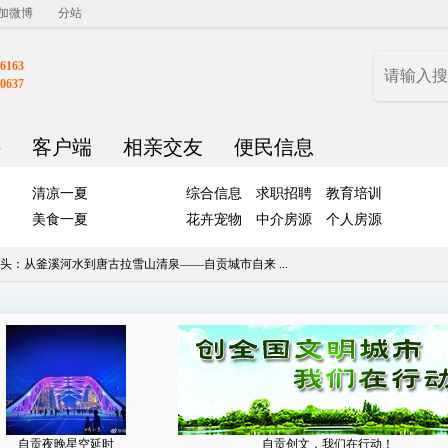
加微博
分站
6163
0637
聘
客户端
相亲交友
便民信息
清凉一夏
综合信息
求职招聘
教育培训
美食一夏
花卉宠物
中介房源
个人房源
头：从釜溪河水到唐古拉雪山清泉——自贡城市自来 ...
自贡夜晚星空延时
自贡创文，我们在行动！