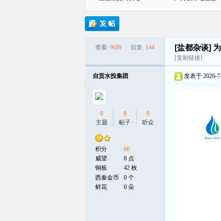
[盐都杂谈]
为
查看:
9689
|
回复:
144
贡
[复制链接]
自贡水投集团
发表于 2026-7-8
8
8
0
主题
帖子
听众
在
积分
66
威望
8 点
铜板
42 枚
西秦金币
0 个
鲜花
0 朵