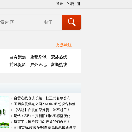
登录
立即注册
帖子
快捷导航
自贡聚焦
盐都杂谈
荣县热线
捕风捉影
户外天地
富顺热线
自贡在线老班长第一批正式名单公布
国网自贡供电公司2020年9月份设备检修
对外
【话题】自贡的菜好贵，吃不起了！
记忆：33张自贡新旧对比图感悟变化
厉害了，国务院点名表扬我们自贡！
多图实拍,震撼直击!自贡高铁站最新进展