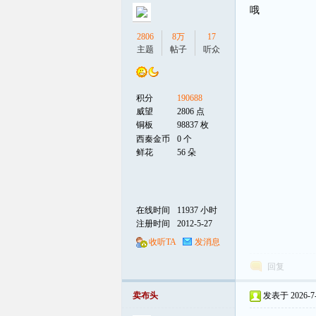
哦
2806
8万
17
主题
帖子
听众
积分
190688
威望
2806 点
铜板
98837 枚
西秦金币
0 个
鲜花
56 朵
在线时间
11937 小时
注册时间
2012-5-27
收听TA
发消息
回复
卖布头
发表于 2026-7-9