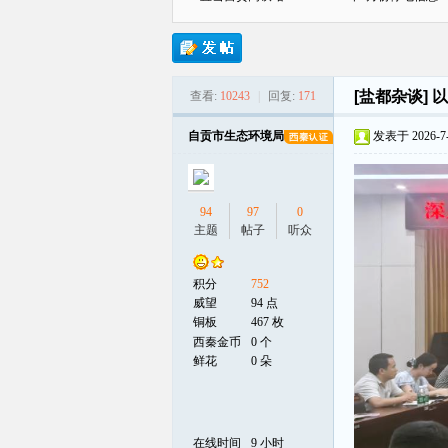
[盐都杂谈]
以
查看:
10243
|
回复:
171
贡
自贡市生态环境局
发表于 2026-7-9
94
97
0
主题
帖子
听众
积分
752
在
威望
94 点
铜板
467 枚
西秦金币
0 个
鲜花
0 朵
在线时间
9 小时