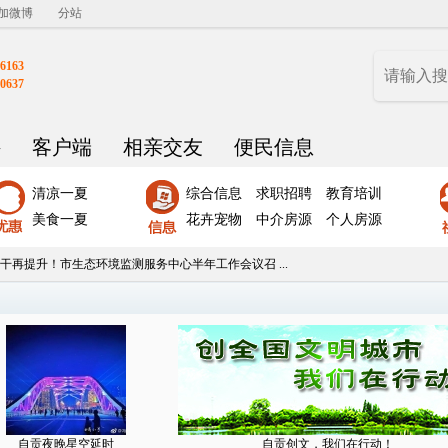
加微博
分站
6163
0637
聘
客户端
相亲交友
便民信息
清凉一夏
综合信息
求职招聘
教育培训
美食一夏
花卉宠物
中介房源
个人房源
干再提升！市生态环境监测服务中心半年工作会议召 ...
自贡夜晚星空延时
自贡创文，我们在行动！