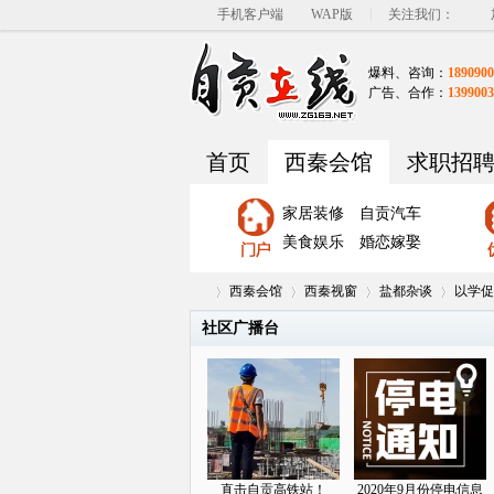
|
手机客户端
WAP版
关注我们：
爆料、咨询：
1890900
广告、合作：
1399003
首页
西秦会馆
求职招
家居装修
自贡汽车
美食娱乐
婚恋嫁娶
西秦会馆
西秦视窗
盐都杂谈
以学促
社区广播台
自
»
›
›
›
直击自贡高铁站！
2020年9月份停电信息