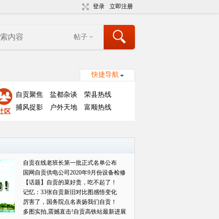
登录
立即注册
帖子
快捷导航
自贡聚焦
盐都杂谈
荣县热线
捕风捉影
户外天地
富顺热线
自贡在线老班长第一批正式名单公布
国网自贡供电公司2020年9月份设备检修
对外
【话题】自贡的菜好贵，吃不起了！
记忆：33张自贡新旧对比图感悟变化
厉害了，国务院点名表扬我们自贡！
多图实拍,震撼直击!自贡高铁站最新进展