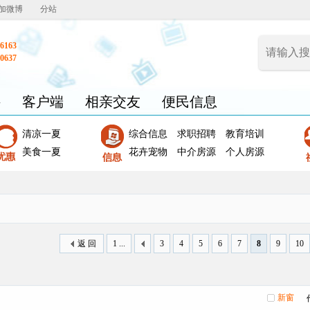
加微博
分站
6163
0637
聘
客户端
相亲交友
便民信息
清凉一夏
综合信息
求职招聘
教育培训
美食一夏
花卉宠物
中介房源
个人房源
返 回
1 ...
3
4
5
6
7
8
9
10
新窗