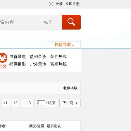
登录
立即注册
帖子
快捷导航
自贡聚焦
盐都杂谈
荣县热线
捕风捉影
户外天地
富顺热线
收藏本版
11
12
... 13
/ 13 页
下一页
作者
回复/查看
最后发表