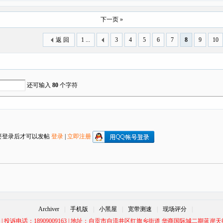
下一页 »
返 回
1 ...
3
4
5
6
7
8
9
10
还可输入
80
个字符
要登录后才可以发帖
登录
|
立即注册
Archiver
|
手机版
|
小黑屋
|
宽带测速
|
现场评分
|
00 | 投诉电话：18909009163 | 地址：自贡市自流井区红旗乡街道 华商国际城二期蓝岸天街