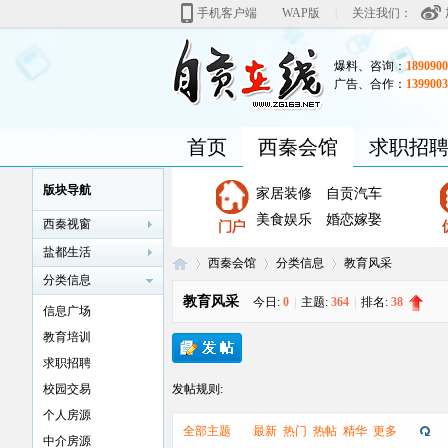
|
手机客户端
WAP版
关注我们：
爆料、咨询：
1890900
广告、合作：
1399003
首页
西秦会馆
求职招
版块导航
家居装修
自贡汽车
美食娱乐
婚恋嫁娶
西秦视窗
盐都生活
西秦会馆
分类信息
教育风采
分类信息
教育风采
今日:
0
|
主题:
364
|
排名:
38
信息广场
教育培训
自
»
›
›
求职招聘
校园交易
发帖规则:
个人房源
全部主题
最新
热门
热帖
精华
更多
中介房源