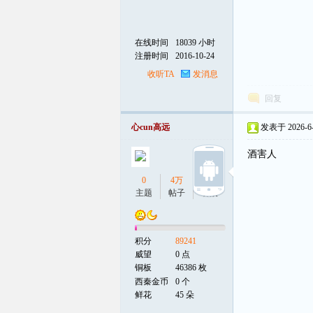
在线时间
18039 小时
注册时间
2016-10-24
收听TA
发消息
回复
心cun高远
发表于 2026-6-1
酒害人
0
4万
3
主题
帖子
听众
积分
89241
威望
0 点
铜板
46386 枚
西秦金币
0 个
鲜花
45 朵