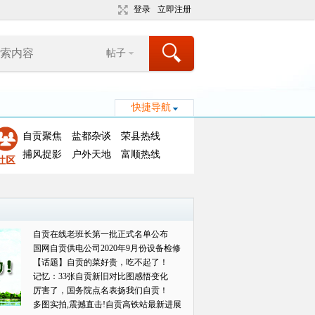
登录
立即注册
帖子
快捷导航
自贡聚焦
盐都杂谈
荣县热线
捕风捉影
户外天地
富顺热线
自贡在线老班长第一批正式名单公布
国网自贡供电公司2020年9月份设备检修
对外
【话题】自贡的菜好贵，吃不起了！
记忆：33张自贡新旧对比图感悟变化
厉害了，国务院点名表扬我们自贡！
多图实拍,震撼直击!自贡高铁站最新进展