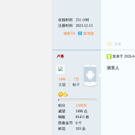
在线时间
251 小时
注册时间
2023-12-13
收听TA
发消息
回复
卢勇
发表于 2026-6-1
酒害人
1496
7万
18
主题
帖子
听众
积分
156820
威望
1496 点
铜板
81411 枚
西秦金币
0 个
鲜花
103 朵