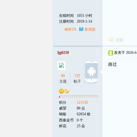
在线时间
1055 小时
注册时间
2019-1-14
收听TA
发消息
回复
ljg0218
发表于 2026-6-1
路过
89
5万
9
主题
帖子
听众
积分
121150
威望
89 点
铜板
62654 枚
西秦金币
0 个
鲜花
25 朵