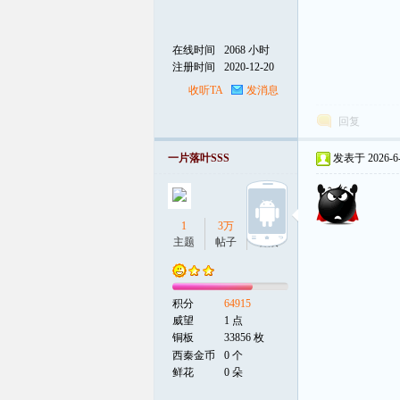
在线时间
2068 小时
注册时间
2020-12-20
收听TA
发消息
回复
一片落叶SSS
发表于 2026-6-1
1
3万
6
主题
帖子
听众
积分
64915
威望
1 点
铜板
33856 枚
西秦金币
0 个
鲜花
0 朵