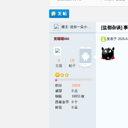
楼主:
送你一朵小红花
[盐都杂谈]
事
贡
笑嘻嘻666
发表于 2026-6-1
0
1万
0
主题
帖子
听众
积分
32618
在
威望
0 点
铜板
16953 枚
西秦金币
0 个
鲜花
0 朵