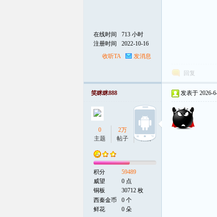
在线时间
713 小时
注册时间
2022-10-16
收听TA
发消息
回复
笑眯眯888
发表于 2026-6-1
0
2万
0
主题
帖子
听众
积分
59489
威望
0 点
铜板
30712 枚
西秦金币
0 个
鲜花
0 朵