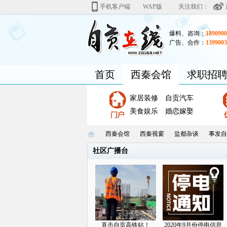
|
手机客户端
WAP版
关注我们：
爆料、咨询：
1890900
广告、合作：
1399003
首页
西秦会馆
求职招
家居装修
自贡汽车
美食娱乐
婚恋嫁娶
西秦会馆
西秦视窗
盐都杂谈
事发自
社区广播台
自
»
›
›
›
直击自贡高铁站！
2020年9月份停电信息