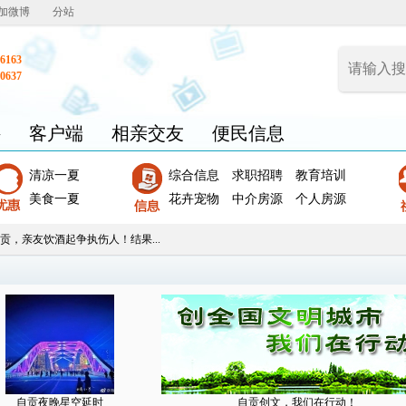
加微博
分站
6163
0637
聘
客户端
相亲交友
便民信息
清凉一夏
综合信息
求职招聘
教育培训
美食一夏
花卉宠物
中介房源
个人房源
贡，亲友饮酒起争执伤人！结果...
自贡夜晚星空延时
自贡创文，我们在行动！