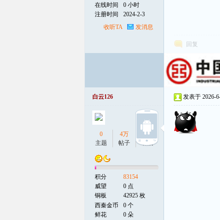
在线时间
0 小时
注册时间
2024-2-3
线
收听TA
发消息
回复
白云126
发表于 2026-6-1
0
4万
0
主题
帖子
听众
积分
83154
威望
0 点
铜板
42925 枚
西秦金币
0 个
鲜花
0 朵