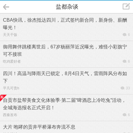
盐都杂谈
CBA快讯，徐杰抵达四川，正式签约新合同，新身份、薪酬
曝光！
天天干饭
6
御用舞伴跳楼离世后，67岁杨丽萍近况曝光，难怪小彩旗宁
可不接班
吃鸡爱好者
6
四川！高温与降雨天已锁定，8月4日天气，雷雨阵风分布如
下
平凡可贵h
33
自贡市盐帮美食文化体验季·第二届“啤酒恋上冷吃兔”活动，
全城海选报名正式开启！
西秦发布
6
大片 咆哮的贡井平桥瀑布奔流不息