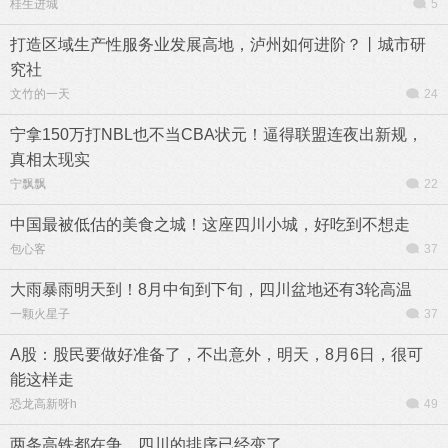
桂生进城
5
打造区域生产性服务业发展高地，泸州如何进阶？丨城市研
究社
文竹的一天
24
宁拿150万打NBL也不当CBA状元！逼得联盟连夜出新规，
真相太现实
宁飘飘
22
中国最被低估的美食之城！这座四川小城，好吃到不想走
包心客
37
大雨暴雨明天到！8月中旬到下旬，四川盆地还有3轮高温
一颗火星子
37
A股：股民要做好准备了，不出意外，明天，8月6日，很可
能这样走
恐龙高新呀h
49
两条高铁都在争，四川的排序已经变了