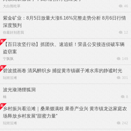
大白熊吃草
46
紫金矿业：8月5日放量大涨6.16%完整走势分析 8月6日行情
深度预判
你最好别惹我
12
【百日攻坚行动】抓团伙、速追赃！荣县公安接连侦破车辆
盗窃案
宁飘飘
149
碧波揽画卷 清风醉织乡 捕捉黄市镇碾子滩水库的静谧时光
玩转沿滩
301
波光潋滟狸狐洞
楠
8
乡村振兴看沿滩｜桑果缀满枝 果香产业兴 黄市镇龙达家庭农
场释放乡村发展“甜蜜力量”
玩转沿滩
242