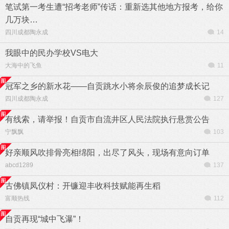
笔试第一考生遭“招考老师”传话：重新选其他地方报考，给你
几万块…
四川成都陶永成
14
我眼中的民办学校VS电大
大海中的飞鱼
11
冠军之乡的新水花——自贡跳水小将余辰俊的追梦成长记
四川成都陶永成
127
有线索，请举报！自贡市自流井区人民法院执行悬赏公告
宁飘飘
103
好亲顺风吹排骨亮相绵阳，出尽了风头，现场有意向订单
abcd1289
137
古佛镇凤仪村：开镰迎丰收科技赋能再生稻
富顺热线
112
自贡再现“城中飞瀑”！