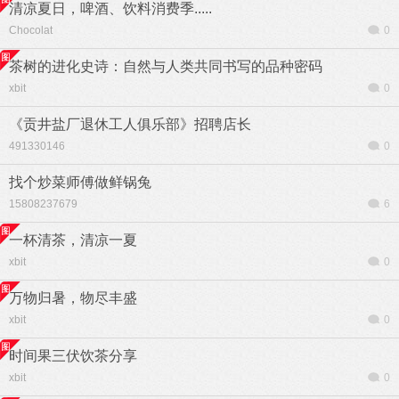
清凉夏日，啤酒、饮料消费季.....
Chocolat
0
茶树的进化史诗：自然与人类共同书写的品种密码
xbit
0
《贡井盐厂退休工人俱乐部》招聘店长
491330146
0
找个炒菜师傅做鲜锅兔
15808237679
6
一杯清茶，清凉一夏
xbit
0
万物归暑，物尽丰盛
xbit
0
时间果三伏饮茶分享
xbit
0