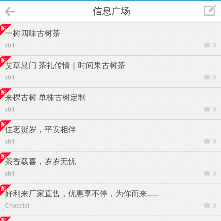
信息广场
一树四味古树茶
xbit
0
艾草悬门 茶礼传情｜时间果古树茶
xbit
0
来棵古树 单株古树定制
xbit
0
佳茗贺岁，平安相伴
xbit
0
茶香载喜，岁岁无忧
xbit
0
好利来厂家直售，优惠享不停，为你而来......
Chocolat
0